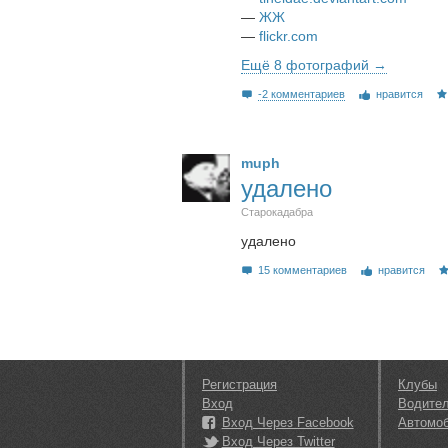
—
ЖЖ
—
flickr.com
Ещё 8 фотографий →
-2 комментариев
нравится
muph
удалено
Старокадабра
удалено
15 комментариев
нравится
Регистрация
Клубы
Вход
Водите
Вход Через Facebook
Автомо
Вход Через Twitter