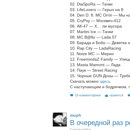
02. DiaSpoRa — Тачки
03. LifeLovers — Герыч на 8
04. Den D. ft. MC Orrin — Мы н
05. CryPsy — Москвич-412
06. АК-47 — Х… ли мусора
07. Martini Ice — Тачки
08. MC B@llu — Lada 07
09. Барада и Бобо — Девятка 
10. Rap City — LadaRacing
11. Noize MC — Мерин
12. FreemindaZ Family — Улицы
13. Masta Mamont — Лада
14. Паук — Street Racing
15. Чорные GUN Доны — Триб
Скачать можно
здесь
.
С наступающим и бодрячком, п
16 комментариев
нравится
muph
В очередной раз 
Старокадабра