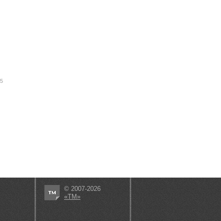
15
© 2007-2026
«ТМ»