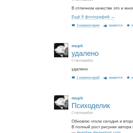
В отличном качестве это и мно
Ещё 9 фотографий →
3 комментария
нравится
muph
удалено
Старокадабра
удалено
1 комментарий
нравится
muph
Психоделик
Старокадабра
Обновлю чтоли сегодня и второ
В полный рост рисунки автора (
—
tineidae.deviantart.com