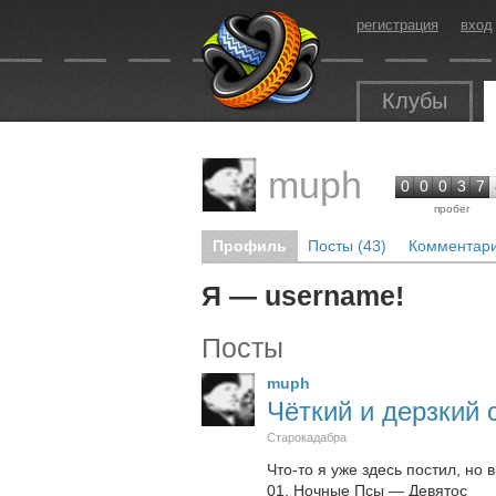
регистрация
вход
Клубы
muph
0
0
0
3
7
пробег
Профиль
Посты (43)
Комментари
Я — username!
Посты
muph
Чёткий и дерзкий 
Старокадабра
Что-то я уже здесь постил, но 
01. Ночные Псы — Девятос