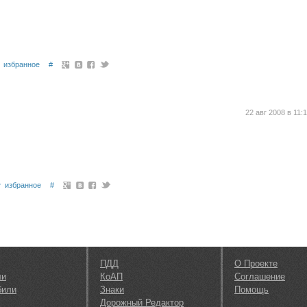
избранное
#
22 авг 2008 в 11:
избранное
#
ПДД
О Проекте
ли
КоАП
Соглашение
били
Знаки
Помощь
Дорожный Редактор