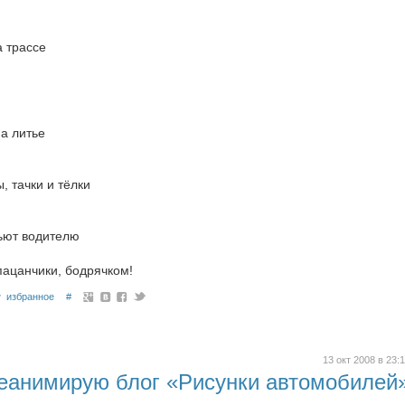
а трассе
на литье
, тачки и тёлки
ьют водителю
ацанчики, бодрячком!
избранное
#
13 окт 2008 в 23:
реанимирую блог «Рисунки автомобилей