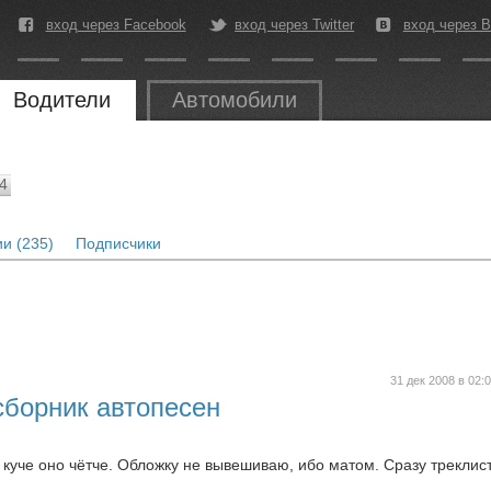
вход через Facebook
вход через Twitter
вход через В
Водители
Автомобили
4
и (235)
Подписчики
31 дек 2008 в 02:
сборник автопесен
в куче оно чётче. Обложку не вывешиваю, ибо матом. Сразу треклист