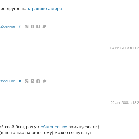
гое другое на
странице автора
.
избранное
#
04 сен 2008 в 11:
избранное
#
22 авг 2008 в 13:
й свой блог, раз уж
«Автопесню»
заминусовали).
и не только на авто-тему) можно глянуть тут: