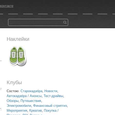
контакте
Наклейки
Клубы
07
Состою:
Старокадабра
,
Новости
,
Автокадабра / Анонсы
,
Тест-драйвы
,
Обзоры
,
Путешествия
,
Электромобили
,
Финансовый стриптиз
,
:
Мероприятия
,
Креатив
,
Покупка /