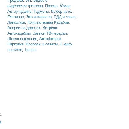
Продажа
,
DIY
,
Видео с
видеорегистраторов
,
Пробка
,
Юмор
,
Автоугадайка
,
Гаджеты
,
Выбор авто
,
Пятниццо
,
Это интересно
,
ПДД и закон
,
Лайфхаки
,
Компьютерная Кадабра
,
Аварии на дорогах
,
Встречи
Автокадабры
,
Записи ТВ-передач
,
Школа вождения
,
Автоботаник
,
Парковка
,
Вопросы и ответы
,
С миру
по нитке
,
Тюнинг
12
»