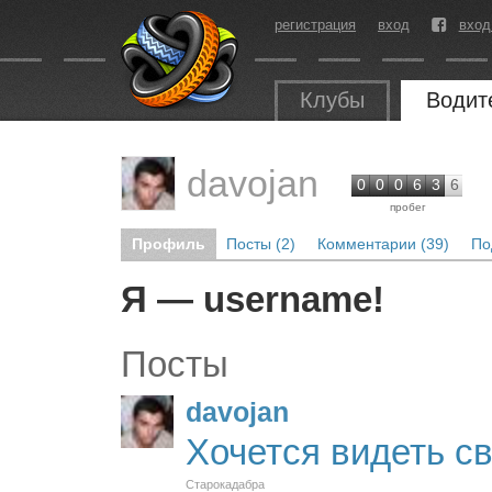
регистрация
вход
вход
Клубы
Водит
davojan
0
0
0
6
3
6
пробег
Профиль
Посты (2)
Комментарии (39)
По
Я — username!
Посты
davojan
Хочется видеть св
Старокадабра