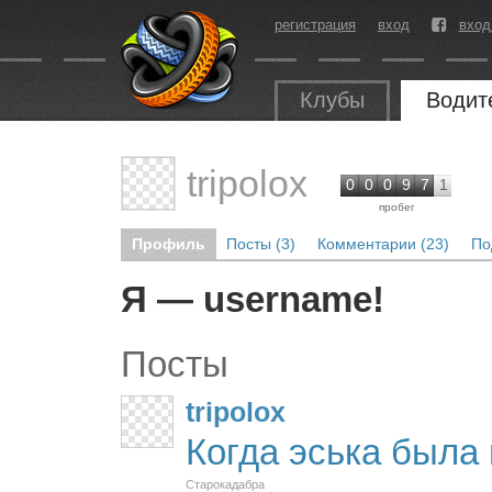
регистрация
вход
вход
Клубы
Водит
tripolox
0
0
0
9
7
1
пробег
Профиль
Посты (3)
Комментарии (23)
По
Я — username!
Посты
tripolox
Когда эська была
Старокадабра