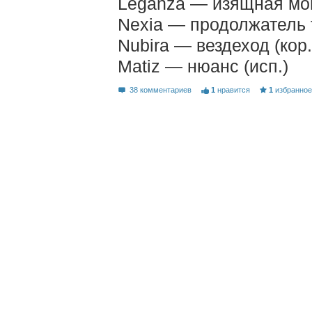
Leganza — изящная мощ
Nexia — продолжатель т
Nubira — вездеход (кор.
Matiz — нюанс (исп.)
38 комментариев
1
нравится
1
избранно