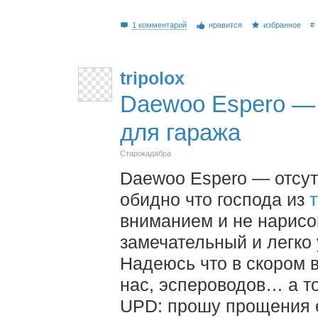
1 комментарий
нравится
избранное
#
tripolox
Daewoo Espero — 
для гаража
Старокадабра
Daewoo Espero — отсут
обидно что господа из
вниманием и не нарисо
замечательный и легко
Надеюсь что в скором 
нас, эспероводов… а т
UPD: прошу прощения е