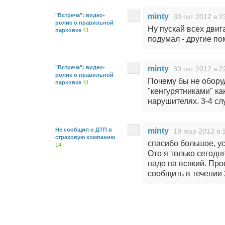
"Встреча": видео-
minty
30 окт 2012 в 2
ролик о правильной
Ну пускай всех двиг
парковке
41
подумал - другие пом
"Встреча": видео-
minty
30 окт 2012 в 2
ролик о правильной
Почему бы не обору
парковке
41
"кенгурятниками" как
нарушителях. 3-4 сл
Не сообщил о ДТП в
minty
19 мар 2012 в 
страховую компанию
спасибо большое, у
14
Ото я только сегодн
надо на всякий. Про
сообщить в течении 