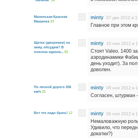
"Калины"
38
Маленькая Красная
minty
07 дек 2012 в 1
Машинка
33
Главное при этом кр
Щетки (дворники) на
minty
10 ноя 2012 в 
зиму, обсудим? В
Стоят Valeo. 1400 за
поисках идеала...
82
аэродинамики Фабии,
день уходит). За пол
доволен.
По лесной дороге 206
minty
09 ноя 2012 в 
км/ч
25
Согласен, штурман -
Вот что надо брать!
12
minty
06 ноя 2012 в 1
Немаловажную роль 
Удивило, что передн
докатки?)