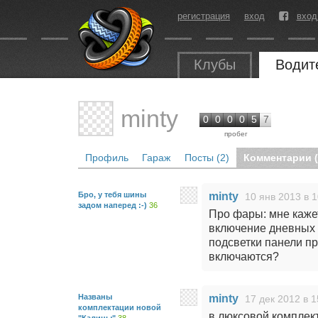
регистрация
вход
вход
Клубы
Водит
minty
0
0
0
0
5
7
пробег
Профиль
Гараж
Посты (2)
Комментарии (
Бро, у тебя шины
minty
10 янв 2013 в 1
задом наперед :-)
36
Про фары: мне каже
включение дневных 
подсветки панели п
включаются?
Названы
minty
17 дек 2012 в 1
комплектации новой
в люксовой комплек