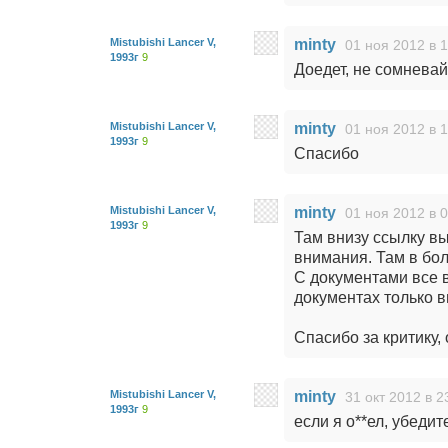
Mistubishi Lancer V,
minty
01 ноя 2012 в 
1993г
9
Доедет, не сомневайт
Mistubishi Lancer V,
minty
01 ноя 2012 в 
1993г
9
Спасибо
Mistubishi Lancer V,
minty
01 ноя 2012 в 
1993г
9
Там внизу ссылку в
внимания. Там в бо
С документами все в
документах только в
Спасибо за критику,
Mistubishi Lancer V,
minty
31 окт 2012 в 2
1993г
9
если я о**ел, убеди