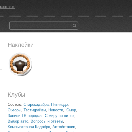
контакте
Наклейки
Клубы
Состою:
Старокадабра
,
Пятниццо
,
Обзоры
,
Тест-драйвы
,
Новости
,
Юмор
,
Записи ТВ-передач
,
С миру по нитке
,
Выбор авто
,
Вопросы и ответы
,
Компьютерная Кадабра
,
Автоботаник
,