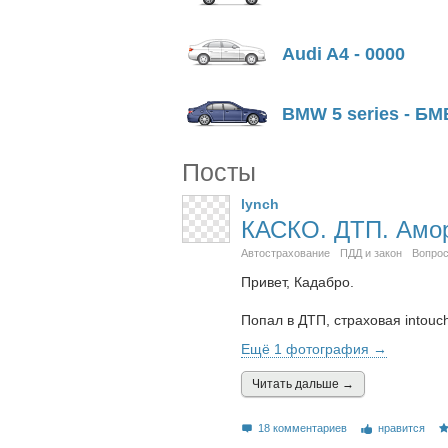
Audi A4 - 0000
BMW 5 series - БМ
Посты
lynch
КАСКО. ДТП. Амор
Автострахование
ПДД и закон
Вопрос
Привет, Кадабро.
Попал в ДТП, страховая intouc
Ещё 1 фотография →
Читать дальшe →
18 комментариев
нравится