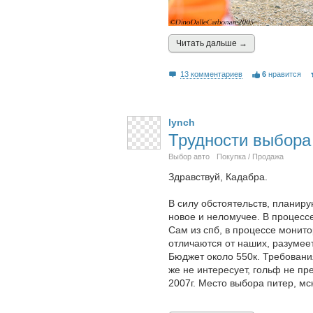
Читать дальшe →
13 комментариев
6
нравится
lynch
Трудности выбора
Выбор авто
Покупка / Продажа
Здравствуй, Кадабра.
В силу обстоятельств, планиру
новое и неломучее. В процесс
Сам из спб, в процессе монит
отличаются от наших, разумеет
Бюджет около 550к. Требовани
же не интересует, гольф не пр
2007г. Место выбора питер, мс