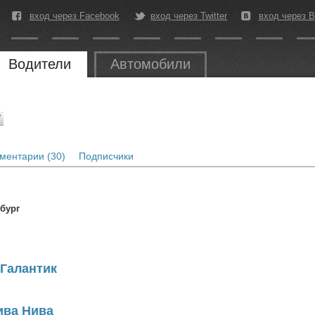
вход через Facebook
вход через Twitter
вход через В
Водители
Автомобили
7
ментарии (30)
Подписчики
бург
- Галантик
Шива Нива