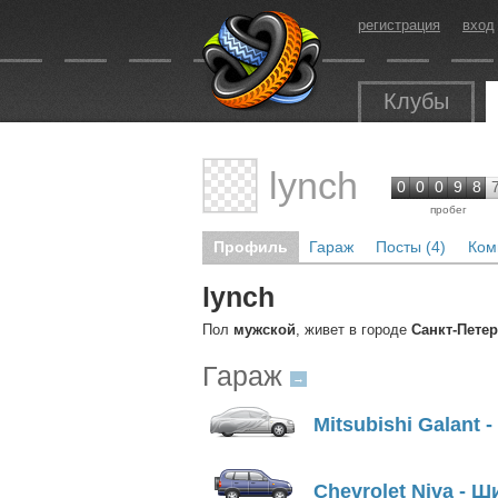
регистрация
вход
Клубы
lynch
0
0
0
9
8
пробег
Профиль
Гараж
Посты (4)
Ком
lynch
Пол
мужской
, живет в городе
Санкт-Петер
Гараж
→
Mitsubishi Galant 
Chevrolet Niva - 