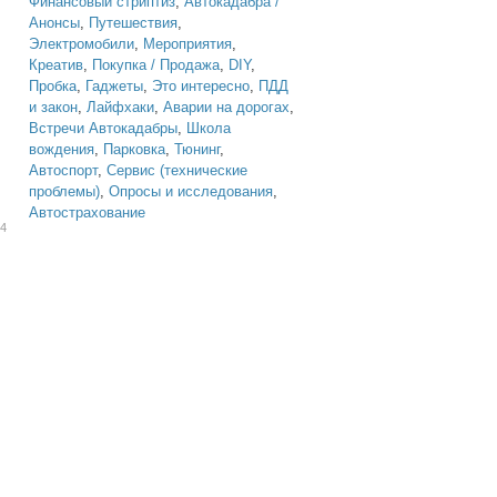
Финансовый стриптиз
,
Автокадабра /
Анонсы
,
Путешествия
,
Электромобили
,
Мероприятия
,
Креатив
,
Покупка / Продажа
,
DIY
,
Пробка
,
Гаджеты
,
Это интересно
,
ПДД
и закон
,
Лайфхаки
,
Аварии на дорогах
,
Встречи Автокадабры
,
Школа
вождения
,
Парковка
,
Тюнинг
,
Автоспорт
,
Сервис (технические
проблемы)
,
Опросы и исследования
,
Автострахование
44