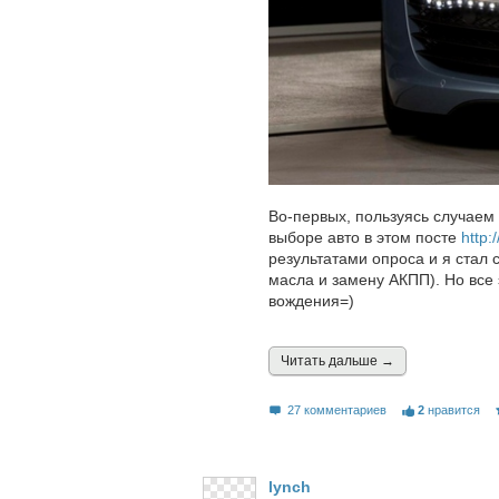
Во-первых, пользуясь случаем
выборе авто в этом посте
http:
результатами опроса и я стал 
масла и замену АКПП). Но все
вождения=)
Читать дальшe →
27 комментариев
2
нравится
lynch