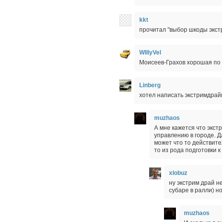
kkt
прочитал "выбор шкоды экст
WIllyVel
Моисеев-Грахов хорошая по
Linberg
хотел написать экстримдрайв,
muzhaos
А мне кажется что экст
управлению в городе. Д
может что то действите
то из рода подготовки к 
xlobuz
ну экстрим драй не
субаре в ралли) но
muzhaos