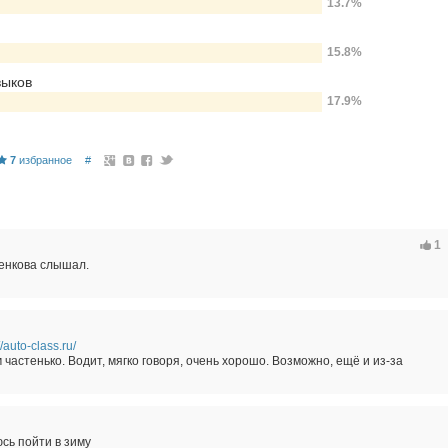
13.7%
15.8%
выков
17.9%
7
избранное
#
1
сенкова слышал.
//auto-class.ru/
 частенько. Водит, мягко говоря, очень хорошо. Возможно, ещё и из-за
юсь пойти в зиму