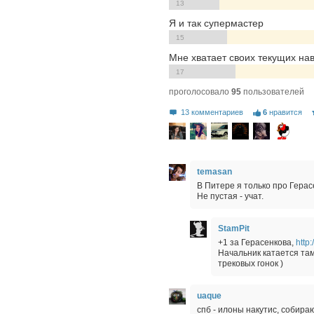
13
Я и так супермастер
15
Мне хватает своих текущих на
17
проголосовало
95
пользователей
13 комментариев
6
нравится
temasan
В Питере я только про Гера
Не пустая - учат.
StamPit
+1 за Герасенкова,
http:
Начальник катается там
трековых гонок )
uaque
спб - илоны накутис, собира