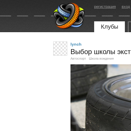
регистрация
вход
Клубы
lynch
Выбор школы экст
Автоспорт
Школа вождения