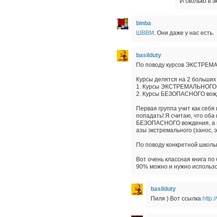
И сколько в 
binba
ШВВМ
. Они даже у нас есть.
basilduty
По поводу курсов ЭКСТРЕМАЛ
Курсы делятся на 2 больших
1. Курсы ЭКСТРЕМАЛЬНОГО
2. Курсы БЕЗОПАСНОГО вож
Первая группа учит как себя 
попадать! Я считаю, что оба
БЕЗОПАСНОГО вождения, а п
азы экстремального (занос, 
По поводу конкретной школы н
Вот очень классная книга по
90% можно и нужно использо
basilduty
Пиля ) Вот ссылка
http: