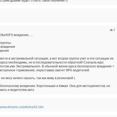
экстрим драйве будет стоить такое обучение?}
2
ЬНОГО вождения......
 группы:
 вождения
дения
вести в экстремальной ситуации, а вот вторая группа учит в эти ситуации не
 курса необходимы, но в последовательности обратной! Сначала курс
отом уже Экстремального. В обычной жизни курса безопасного вождения +
экстренное торможение, переставка) хватит 99% водителей.
е могу ничего сказать, так как живу в резиновой )
 безопасному вождению. Коротенькая и ёмкая. Она для мотоциклистов, но
вать и водителям авто
//www.drivemc.ru/articles/41.htm