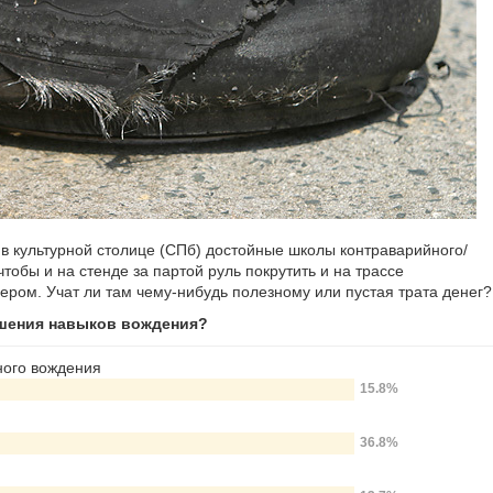
 в культурной столице (СПб) достойные школы контраварийного/
чтобы и на стенде за партой руль покрутить и на трассе
ером. Учат ли там чему-нибудь полезному или пустая трата денег?
чшения навыков вождения?
ного вождения
15.8%
36.8%