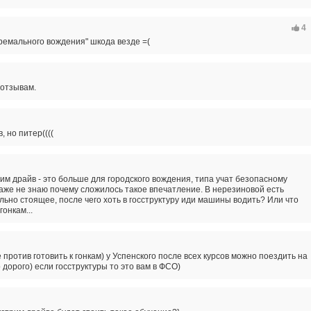
4
ремального вождения" шкода везде =(
 отзывам.
 но питер((((
рим драйв - это больше для городского вождения, типа учат безопасному
аже не знаю почему сложилось такое впечатление. В нерезиновой есть
льно стоящее, после чего хоть в госструктуру иди машины водить? Или что
гонкам...
 против готовить к гонкам) у Успенского после всех курсов можно поездить на
 дорого) если госструктуры то это вам в ФСО)