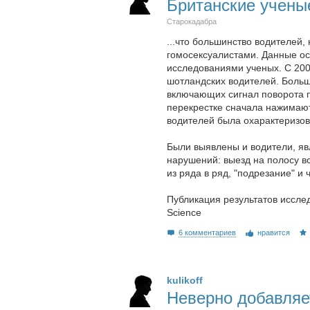
Британские ученые
Старокадабра
...что большинство водителей
гомосексуалистами. Данные о
исследованиями ученых. С 200
шотландских водителей. Больш
включающих сигнал поворота п
перекрестке сначала нажимают
водителей была охарактеризов
Были выявлены и водители, яв
нарушений: выезд на полосу вс
из ряда в ряд, "подрезание" 
Публикация результатов иссле
Science
6 комментариев
нравится
kulikoff
Неверно добавляе