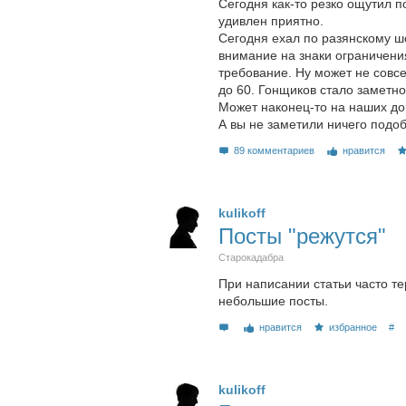
Сегодня как-то резко ощутил 
удивлен приятно.
Сегодня ехал по разянскому шо
внимание на знаки ограничени
требование. Ну может не совсе
до 60. Гонщиков стало заметн
Может наконец-то на наших до
А вы не заметили ничего подо
89 комментариев
нравится
kulikoff
Посты "режутся"
Старокадабра
При написании статьи часто те
небольшие посты.
нравится
избранное
#
kulikoff