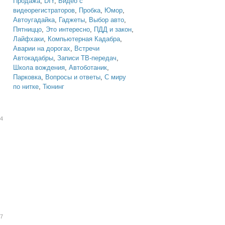
Продажа
,
DIY
,
Видео с
видеорегистраторов
,
Пробка
,
Юмор
,
Автоугадайка
,
Гаджеты
,
Выбор авто
,
Пятниццо
,
Это интересно
,
ПДД и закон
,
Лайфхаки
,
Компьютерная Кадабра
,
Аварии на дорогах
,
Встречи
Автокадабры
,
Записи ТВ-передач
,
Школа вождения
,
Автоботаник
,
Парковка
,
Вопросы и ответы
,
С миру
по нитке
,
Тюнинг
04
57