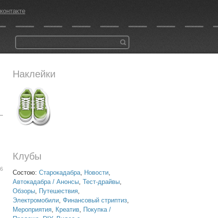
контакте
Наклейки
Клубы
06
Состою:
Старокадабра
,
Новости
,
Автокадабра / Анонсы
,
Тест-драйвы
,
Обзоры
,
Путешествия
,
Электромобили
,
Финансовый стриптиз
,
Мероприятия
,
Креатив
,
Покупка /