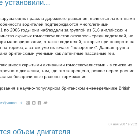
 установили...
, нарушающих правила дорожного движения, являются латентными
собенности водителей подтверждаются многолетними
1 по 2006 годы они наблюдали за группой из 516 английских и
инство скрытых гомосексуалистов оказалось среди водителей, не
ри маневрировании, а также водителей, которые при повороте на
 на тормоз, а затем уже включают "поворотник". Данная группа
ана британскими учеными как латентные пассивные геи.
ляющиеся скрытыми активными гомосексуалистами - в списке их
тречного движения, там, где это запрещено, резкое перестроение
и частые беспричинные разгоны-торможения.
дования в научно-популярном британском еженедельнике British
избранное
#
07 ноя 2007 в 23:
тся объем двигателя