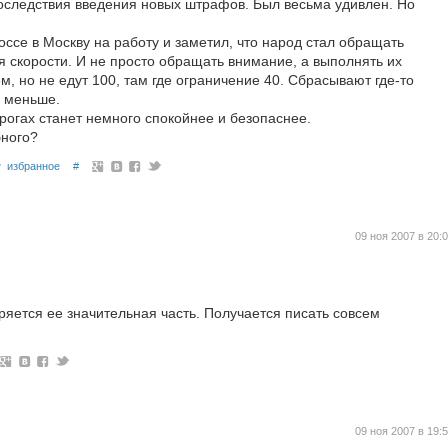
последствия введения новых штрафов. Был весьма удивлен. Но
ссе в Москву на работу и заметил, что народ стал обращать
я скорости. И не просто обращать внимание, а выполнять их
м, но не едут 100, там где ограничение 40. Сбрасывают где-то
о меньше.
рогах станет немного спокойнее и безопаснее.
бного?
избранное
#
09 ноя 2007 в 20:
ряется ее значительная часть. Получается писать совсем
09 ноя 2007 в 19: