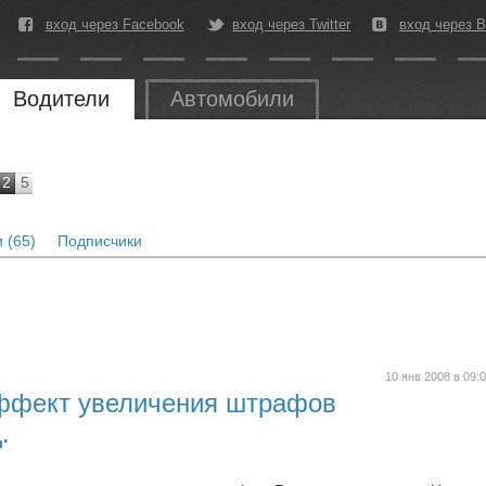
вход через Facebook
вход через Twitter
вход через В
Водители
Автомобили
2
5
 (65)
Подписчики
10 янв 2008 в 09:
ффект увеличения штрафов
.