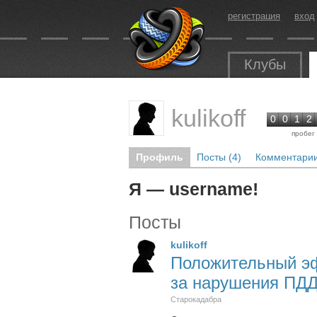
регистрация
вход
Клубы
kulikoff
0
0
1
2
пробег
Профиль
Посты (4)
Комментарии
Я — username!
Посты
kulikoff
Положительный э
за нарушения ПДД
Старокадабра