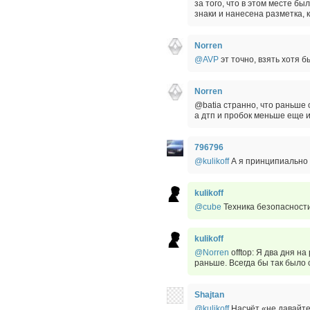
за того, что в этом месте б
знаки и нанесена разметка, к
Norren
@AVP
эт точно, взять хотя 
Norren
@batia странно, что раньше 
а дтп и пробок меньше еще и 
796796
@kulikoff
А я принципиально н
kulikoff
@cube
Техника безопасности
kulikoff
@Norren
offtop: Я два дня н
раньше. Всегда бы так было 
Shajtan
@kulikoff
Насчёт «не давайте»