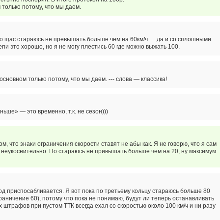
 только потому, что мы даем.
о щас стараюсь не превышать больше чем на 60км/ч…. да и со сплошными
пи это хорошо, но я не могу плестись 60 где можно выжать 100.
основном только потому, что мы даем. --- слова — классика!
ьше» — это временно, т.к. не сезон)))
м, что знаки ограничения скорости ставят не абы как. Я не говорю, что я сам
неукоснительно. Но стараюсь не привышать больше чем на 20, ну максимум
од приспосабливается. Я вот пока по третьему кольцу стараюсь больше 80
ограничение 60), потому что пока не понимаю, будут ли теперь останавливать
х штрафов при пустом ТТК всегда ехал со скоростью около 100 км/ч и ни разу