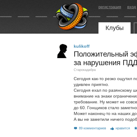
регистрация
вход
Клубы
kulikoff
Положительный э
за нарушения ПДД
Старокадабра
Сегодня как-то резко ощутил 
удивлен приятно.
Сегодня ехал по разянскому шо
внимание на знаки ограничени
требование. Ну может не совсе
до 60. Гонщиков стало заметн
Может наконец-то на наших до
А вы не заметили ничего подо
89 комментариев
нравится