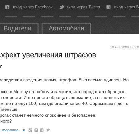
вход через Facebook
вход через Twitter
вход через В
Водители
Автомобили
10 янв 2008 в 09:
ффект увеличения штрафов
.
последствия введения новых штрафов. Был весьма удивлен. Но
ссе в Москву на работу и заметил, что народ стал обращать
я скорости. И не просто обращать внимание, а выполнять их
м, но не едут 100, там где ограничение 40. Сбрасывают где-то
о меньше.
рогах станет немного спокойнее и безопаснее.
бного?
избранное
#