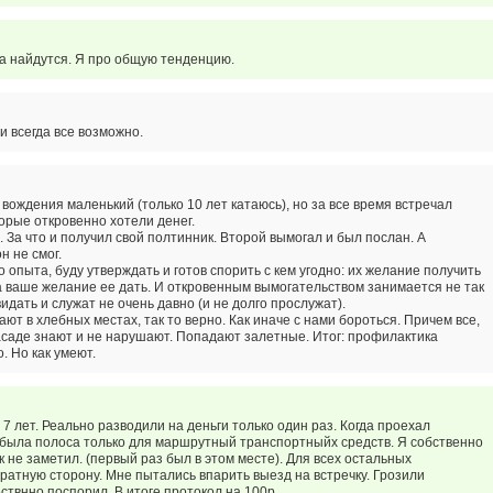
а найдутся. Я про общую тенденцию.
и всегда все возможно.
вождения маленький (только 10 лет катаюсь), но за все время встречал
торые откровенно хотели денег.
. За что и получил свой полтинник. Второй вымогал и был послан. А
н не смог.
о опыта, буду утверждать и готов спорить с кем угодно: их желание получить
на ваше желание ее дать. И откровенным вымогательством занимается не так
идать и служат не очень давно (и не долго прослужат).
ают в хлебных местах, так то верно. Как иначе с нами бороться. Причем все,
засаде знают и не нарушают. Попадают залетные. Итог: профилактика
. Но как умеют.
 7 лет. Реально разводили на деньги только один раз. Когда проехал
была полоса только для маршрутный транспортныйх средств. Я собственно
к не заметил. (первый раз был в этом месте). Для всех остальных
ратную сторону. Мне пытались впарить выезд на встречку. Грозили
ствнно поспорил. В итоге протокол на 100р.