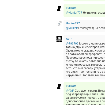
kulikoff
@Hunter777
Ну идиоты всегд
Hunter777
@kulikoff
Отмажутся) В Росси
AVP
@796796
Может у меня стаж 
только двух инспекторов, ко
Один, можно сказать, умолял
с протоколом оштрафовать о
Поэтому, на основании своег
взятку во многом завазяно 
много отморозков, которые, в
А то, что они сасады устраив
кто ездит там постоянно о 
нарушений. Корявая, конечно
kulikoff
@AVP
Согласен с вами. Вожу
под запрещающий знак. Там 
за автобусом и поехал, а зна
односторонее движение в об
лишением прав. С чем я есте