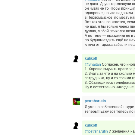
не дают. Друга тормознули н
он чувак не то чтобы принци
однорогие, на что надавили 
в Первомайское, по месту на
Вот как это называется, есл
не дал, я бы только через п
думаю, любой психолог позав
А по теме — праздники не в с
по будням ездить ещё не нач
ключи от гаража забыл и пе
kulikoff
@Shajtan
Согласен, что иног
1. Хорошо выучить правила, 
2. Знать за что и на скольк
сотрудника, ну и со своими к
3. Обзаведитесь телефонами
Ну и естественно никогда не
petrsharutin
Я уже на собственной шкуре 
теперь!!! Езжу вот теперь по
kulikoff
@petrsharutin
И желаения на