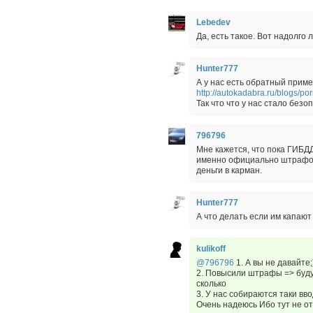
Lebedev
Да, есть такое. Вот надолго 
Hunter777
А у нас есть обратный прим
http://autokadabra.ru/blogs/p
Так что что у нас стало безо
796796
Мне кажется, что пока ГИБД
именно официально штрафова
деньги в карман.
Hunter777
А что делать если им капают
kulikoff
@796796
1. А вы не давайте;
2. Повысили штрафы => буду
сколько
3. У нас собираются таки в
Очень надеюсь Ибо тут не о