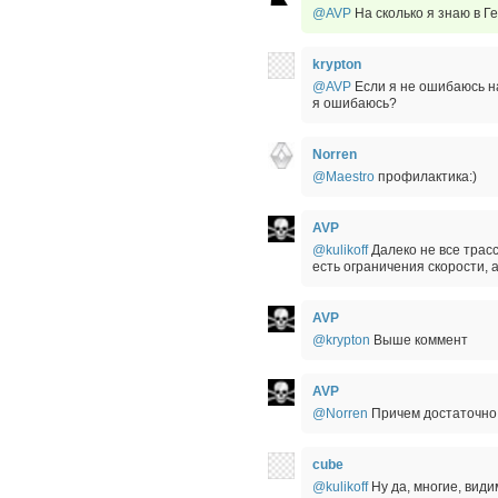
@AVP
На сколько я знаю в Г
krypton
@AVP
Если я не ошибаюсь на
я ошибаюсь?
Norren
@Maestro
профилактика:)
AVP
@kulikoff
Далеко не все трас
есть ограничения скорости, 
AVP
@krypton
Выше коммент
AVP
@Norren
Причем достаточно
cube
@kulikoff
Ну да, многие, видим