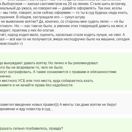
а Выборгском — заехал сантиметров на 20 за линию. Стали шить встречку,
пиальный до ужаса, но говорил им — давайте оформлять. Так они, козлы
— мы тебе, говорят, если сейчас оформим — то ты в суд будешь сюда ехать,
рушения. В общем, застращали его — сунул штуку.
и не вымогание взятки? Да, конечно, со стороны мне судить легко — «я бы
ротокол». Но — нас там не было, а умению этих товарищей давить на мозг, я
идует, практика у них бо-огатая.
чёт, народ ездил мало, оценить, насколько стали ездить лучше, не смог. А
ал — всё как-то не получается, вчера несподручно было на машине, сегодня
шком пошёл =)
да вынуждают давать взятку. Но лично я бы рекомендовал:
что бы не впаривали то, чего не было.
о могут оштрафовать. А также ознакомится с правами и обязанностями
онечно.
 местного УСБ или того места, куда собираетесь ехать
 хамите и не качайте права без надобности.
заметил введение новых правил))) А менты так даже взятки не берут
 времянке и жду повестку в суд…
рушать сильно поубавилось, правда?