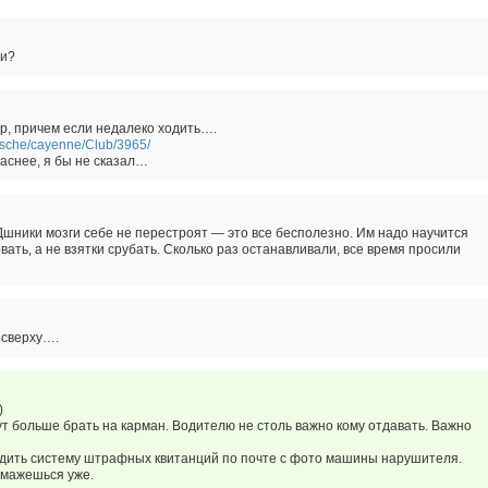
ли?
ер, причем если недалеко ходить….
orsche/cayenne/Club/3965/
паснее, я бы не сказал…
Дшники мозги себе не перестроят — это все бесполезно. Им надо научится
ть, а не взятки срубать. Сколько раз останавливали, все время просили
 сверху….
)
т больше брать на карман. Водителю не столь важно кому отдавать. Важно
водить систему штрафных квитанций по почте с фото машины нарушителя.
тмажешься уже.