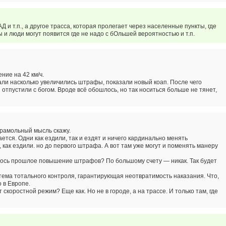
 и т.п., а другое трасса, которая пролегает через населенные пункты, где
и люди могут появится где не надо с бОльшей вероятностью и т.п.
ние на 42 км/ч.
али насколько увеличились штрафы, показали новый коап. После чего
 отпустили с богом. Вроде всё обошлось, но так носиться больше не тянет,
рамольный мысль скажу.
тся. Одни как ездили, так и ездят и ничего кардинально менять
, как ездили. но до первого штрафа. А вот там уже могут и поменять манеру
лось прошлое повышение штрафов? По большому счету — никак. Так будет
тема тотального контроля, гарантирующая неотвратимость наказания. Что,
 в Европе.
скоростной режим? Еще как. Но не в городе, а на трассе. И только там, где