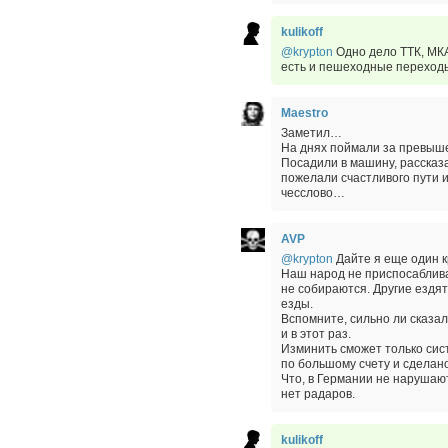
kulikoff
@krypton
Одно дело ТТК, МКАД
есть и пешеходные переходы 
Maestro
Заметил…
На днях поймали за превыше
Посадили в машину, рассказ
пожелали счастливого пути и
чесслово…
AVP
@krypton
Дайте я еще один к
Наш народ не приспосабливае
не собираются. Другие ездят
езды.
Вспомните, сильно ли сказа
и в этот раз.
Изминить сможет только сис
по большому счету и сделано
Что, в Германии не нарушают 
нет радаров.
kulikoff