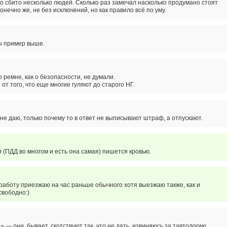
ыло сбито несколько людей. Сколько раз замечал насколько продумано стоят
онечно же, не без исключений, но как правило всё по уму.
бы пример выше.
о ремне, как о безопасности, не думали.
от того, что еще многие гуляют до старого НГ.
е даю, только почему то в ответ не выписывают штраф, а отпускают.
 (ПДД во многом и есть она самая) пишется кровью.
а работу приезжаю на час раньше обычного хотя выезжаю также, как и
свободно:)
 — они, бывает, скотствуют так, что не дать, извиняюсь за тавтологию,