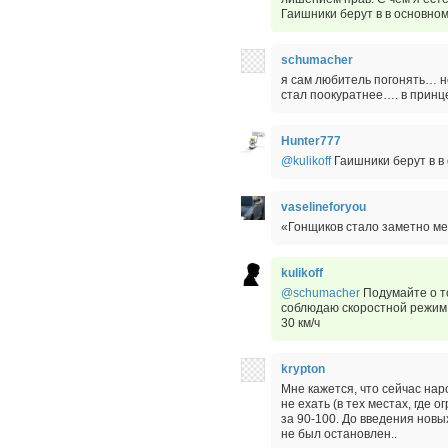
Гаишники берут в в основном
schumacher
я сам любитель погонять… н
стал поокуратнее…. в принце
Hunter777
@kulikoff
Гаишники берут в в 
vaselineforyou
«Гонщиков стало заметно мен
kulikoff
@schumacher
Подумайте о то
соблюдаю скоростной режим 
30 км/ч
krypton
Мне кажется, что сейчас нар
не ехать (в тех местах, где 
за 90-100. До введения новы
не был остановлен..