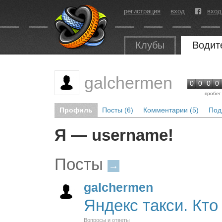
регистрация
вход
вход
Клубы
Водит
galchermen
0
0
0
0
пробег
Профиль
Посты (6)
Комментарии (5)
Под
Я — username!
Посты
→
galchermen
Яндекс такси. Кто
Вопросы и ответы