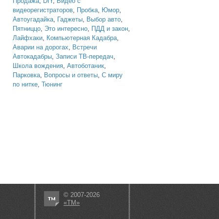
Продажа
,
DIY
,
Видео с
видеорегистраторов
,
Пробка
,
Юмор
,
Автоугадайка
,
Гаджеты
,
Выбор авто
,
Пятниццо
,
Это интересно
,
ПДД и закон
,
Лайфхаки
,
Компьютерная Кадабра
,
Аварии на дорогах
,
Встречи
Автокадабры
,
Записи ТВ-передач
,
Школа вождения
,
Автоботаник
,
Парковка
,
Вопросы и ответы
,
С миру
по нитке
,
Тюнинг
© 2007-2026
«ТМ»