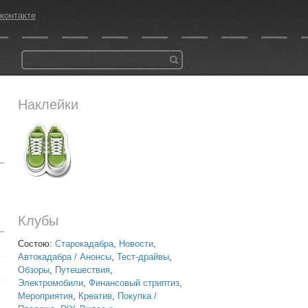
контакте
Наклейки
Клубы
Состою:
Старокадабра
,
Новости
,
Автокадабра / Анонсы
,
Тест-драйвы
,
Обзоры
,
Путешествия
,
Электромобили
,
Финансовый стриптиз
,
Мероприятия
,
Креатив
,
Покупка /