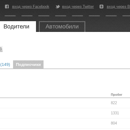
вход через Facebook
вход через Twitter
вход через В
Водители
Автомобили
3
(149)
Подписчики
Пробег
822
1331
804