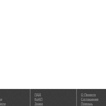
ПДД
О Проекте
ли
КоАП
Соглашение
били
Знаки
Помощь