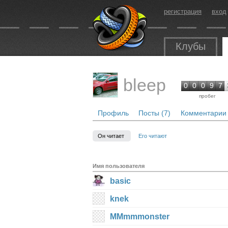
регистрация
вход
Клубы
bleep
0
0
0
9
7
пробег
Профиль
Посты (7)
Комментарии 
Он читает
Его читают
Имя пользователя
basic
knek
MMmmmonster