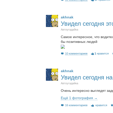
akhnak
Увидел сегодня это
Автоугадайка
Самое интересное, что водител
бы позитивных людей
10 комментариев
1
нравится
akhnak
Увидел сегодня н
Автоугадайка
Очень интересно выглядят задн
Ещё 1 фотография →
16 комментариев
нравится