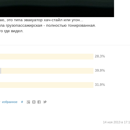
ю, это типа эвакуатор хач-стайл или угон...
ыла грузопассажирская - полностью тонированная.
о где видел.
28.3%
39.9%
31.9%
избранное
#
14 ноя 2013 в 17: