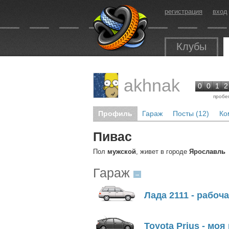
регистрация
вход
Клубы
akhnak
0
0
1
2
пробе
Профиль
Гараж
Посты (12)
Ко
Пивас
Пол
мужской
, живет в городе
Ярославль
Гараж
→
Лада 2111 - рабоч
Toyota Prius - моя