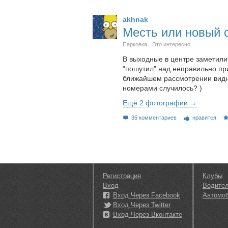
akhnak
Месть или новый 
Парковка
Это интересно
В выходные в центре заметили
"пошутил" над неправильно пр
ближайшем рассмотрении видно 
номерами случилось? )
Ещё 2 фотографии →
35 комментариев
нравится
Регистрация
Клубы
Вход
Водите
Вход Через Facebook
Автомо
Вход Через Twitter
Вход Через Вконтакте