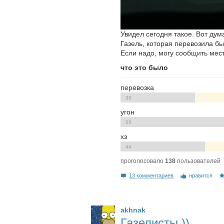
Увидел сегодня такое. Вот дума
Газель, которая перевозила б
Если надо, могу сообщить мест
что это было
перевозка
39
угон
55
хз
44
проголосовало
138
пользователей
13 комментариев
нравится
akhnak
Газелисты ))