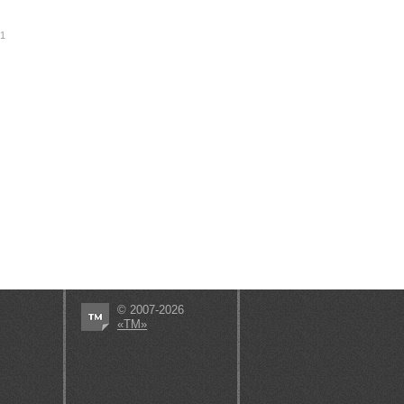
01
© 2007-2026
«ТМ»