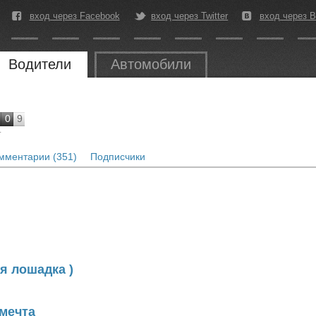
вход через Facebook
вход через Twitter
вход через В
Водители
Автомобили
0
9
г
мментарии (351)
Подписчики
ая лошадка )
 мечта