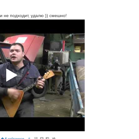
и не подходит, удалю )) смешно!
6
избранное
#