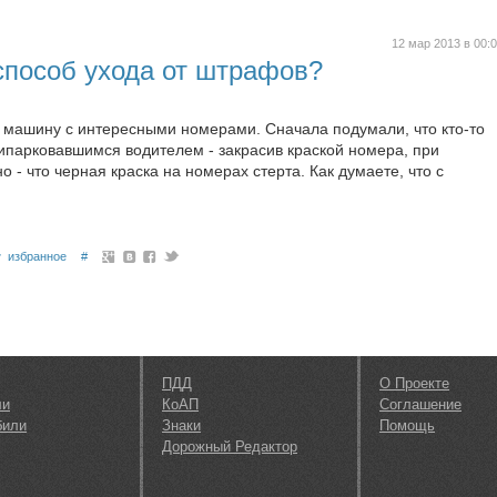
12 мар 2013 в 00:
способ ухода от штрафов?
 машину с интересными номерами. Сначала подумали, что кто-то
ипарковавшимся водителем - закрасив краской номера, при
- что черная краска на номерах стерта. Как думаете, что с
избранное
#
ПДД
О Проекте
ли
КоАП
Соглашение
били
Знаки
Помощь
Дорожный Редактор