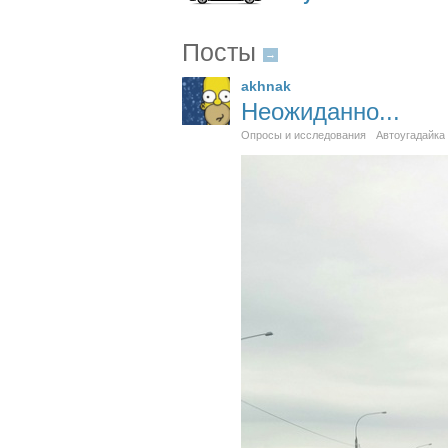
Посты
→
akhnak
Неожиданно...
Опросы и исследования
Автоугадайка