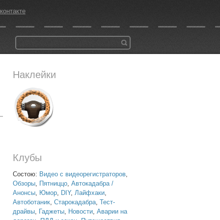
контакте
Наклейки
Клубы
Состою:
Видео с видеорегистраторов
,
Обзоры
,
Пятниццо
,
Автокадабра /
Анонсы
,
Юмор
,
DIY
,
Лайфхаки
,
Автоботаник
,
Старокадабра
,
Тест-
драйвы
,
Гаджеты
,
Новости
,
Аварии на