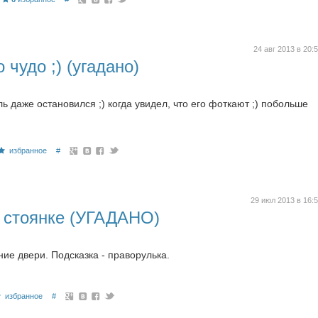
24 авг 2013 в 20:
 чудо ;) (угадано)
ь даже остановился ;) когда увидел, что его фоткают ;) побольше
избранное
#
29 июл 2013 в 16:
а стоянке (УГАДАНО)
ие двери. Подсказка - праворулька.
избранное
#