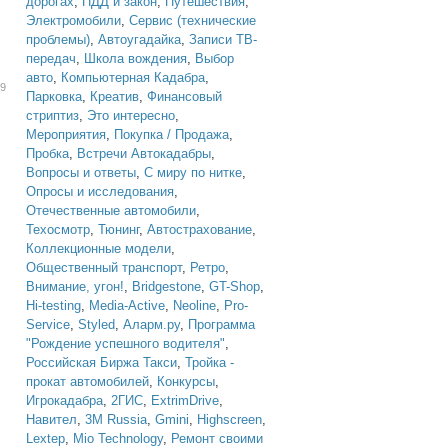
дорогах
,
ПДД и закон
,
Путешествия
,
Электромобили
,
Сервис (технические
проблемы)
,
Автоугадайка
,
Записи ТВ-
передач
,
Школа вождения
,
Выбор
авто
,
Компьютерная Кадабра
,
39
Парковка
,
Креатив
,
Финансовый
стриптиз
,
Это интересно
,
Мероприятия
,
Покупка / Продажа
,
Пробка
,
Встречи Автокадабры
,
Вопросы и ответы
,
С миру по нитке
,
Опросы и исследования
,
Отечественные автомобили
,
Техосмотр
,
Тюнинг
,
Автострахование
,
Коллекционные модели
,
Общественный транспорт
,
Ретро
,
Внимание, угон!
,
Bridgestone
,
GT-Shop
,
Hi-testing
,
Media-Active
,
Neoline
,
Pro-
Service
,
Styled
,
Аларм.ру
,
Программа
"Рождение успешного водителя"
,
Российская Биржа Такси
,
Тройка -
прокат автомобилей
,
Конкурсы
,
Игрокадабра
,
2ГИС
,
ExtrimDrive
,
Навител
,
3M Russia
,
Gmini
,
Highscreen
,
Lextep
,
Mio Technology
,
Ремонт своими