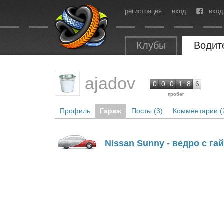
регистрация
вход
вход
Клубы
Водит
ajadov
0
0
0
1
8
6
пробег
Профиль
Гараж
Посты (3)
Комментарии (
Nissan Sunny - ведро с га