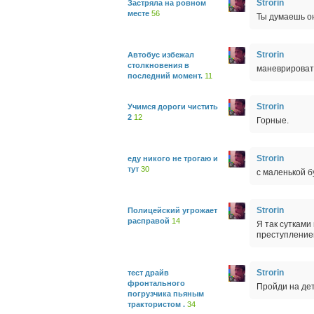
Strorin
Застряла на ровном
месте
56
Ты думаешь о
Strorin
Автобус избежал
столкновения в
маневрировать
последний момент.
11
Strorin
Учимся дороги чистить
2
12
Горные.
Strorin
еду никого не трогаю и
тут
30
с маленькой бу
Strorin
Полицейский угрожает
расправой
14
Я так сутками
преступлением
Strorin
тест драйв
фронтального
Пройди на дет
погрузчика пьяным
трактористом .
34