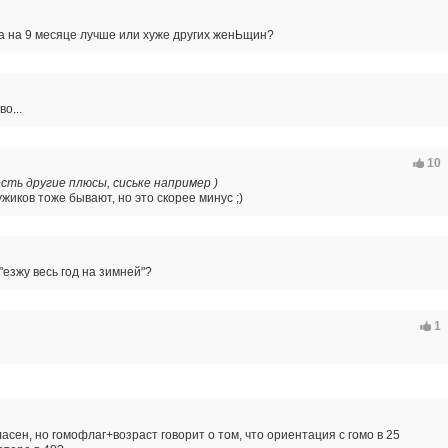
 на 9 месяце лучше или хуже других женЬщин?
во...
10
есть другие плюсы, сиське например )
ужиков тоже бывают, но это скорее минус ;)
"езжу весь год на зимней"?
1
ласен, но гомофлаг+возраст говорит о том, что ориентация с гомо в 25