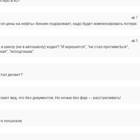
етеро в 40?
7
тся цены на нефть» бензин подорожает, надо будет компенсировать потери.
5
ь в школу (не в автошколу) ходил? "И корешится", "не стал противитЬся",
ая", "исподтишка".
стал делает?
елают вид, что без документов. Но ночью без фар — расстреливать!
-то посыпали