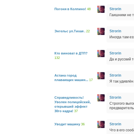
Strorin
Погоня в Колпино!
48
Гаишники не т
Strorin
Энгельс ул.Тихая .
22
Иногда там ез
Strorin
Кто виноват в ДТП?
132
Да и русский 
Strorin
Астана город
плавающих машин...
17
Я так удивлё
Strorin
Справедливость!
Уволен полицейский,
Строгого выго
открывший эффект
предваритель
30го кадра!
37
Strorin
Уводит машину
36
Что в его соо