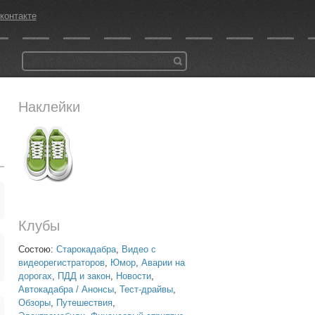
контакте
Наклейки
Клубы
Состою:
Старокадабра
,
Видео с
видеорегистраторов
,
Юмор
,
Аварии на
дорогах
,
ПДД и закон
,
Новости
,
Автокадабра / Анонсы
,
Тест-драйвы
,
Обзоры
,
Путешествия
,