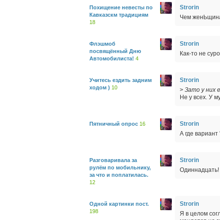
Strorin
Похищение невесты по
Кавказскм традициям
Чем женЬщина
18
Strorin
Флэшмоб
посвящённый Дню
Как-то не суро
Автомобилиста!
4
Strorin
Учитесь ездить задним
ходом )
10
>
Зато у них 
Не у всех. У м
Strorin
Пятничный опрос
16
А где вариант 
Strorin
Разговаривала за
рулём по мобильнику,
Одиннадцать!
за что и поплатилась.
12
Strorin
Одной картинки пост.
198
Я в целом сог