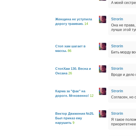
А моей сестре 
Strorin
Женщина не уступила
дорогу трамваю.
14
Она не права,
лучше этой ту
Strorin
Стоп хам шагает в
массы.
86
Бить морду в
Strorin
СтопХам 130. Весна и
Оксана
26
Вроде и дело 
Strorin
Карма за "фак" на
дороге. Мгновенно!
12
Согласен, но 
Strorin
Вектор Движения №25.
Был приказ ему
Я такое полож
нарушить
9
приоритетнее