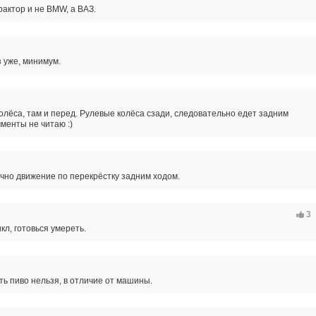
рактор и не BMW, а ВАЗ.
з уже, минимум.
олёса, там и перед. Рулевые колёса сзади, следовательно едет задним
мменты не читаю :)
чно движение по перекрёстку задним ходом.
3
кл, готовься умереть.
ть пиво нельзя, в отличие от машины.