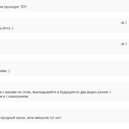
ни проходят ТО?
1
 ёпта :)
3
квы :)
 и с курами не сплю, выкладывайте в будущем по два видео разом: с
 и с наказанием.
ородный орган, коль минусов тут нет.