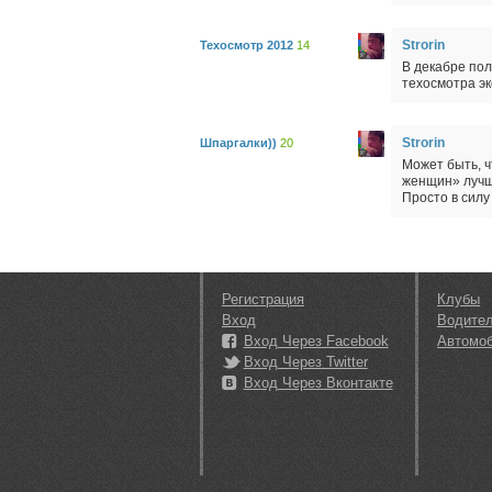
Strorin
Техосмотр 2012
14
В декабре пол
техосмотра эк
Strorin
Шпаргалки))
20
Может быть, ч
женщин» лучше
Просто в силу
Регистрация
Клубы
Вход
Водите
Вход Через Facebook
Автомо
Вход Через Twitter
Вход Через Вконтакте