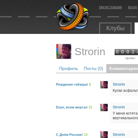
регистрация
вход
Клубы
Strorin
0
0
0
2
пробег
Профиль
Посты (0)
Комментарии
Strorin
Рождение гейзера!
8
Куски асфаль
Strorin
Ехал, всем моргал
15
У меня котята
вертикального
Strorin
С Днём России!
13