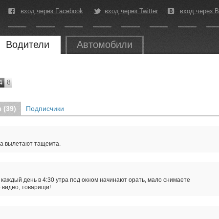
вход через Facebook
вход через Twitter
вход через В
Водители
Автомобили
4
8
 (39)
Подписчики
та вылетают тащемта.
 каждый день в 4:30 утра под окном начинают орать, мало снимаете
 видео, товарищи!