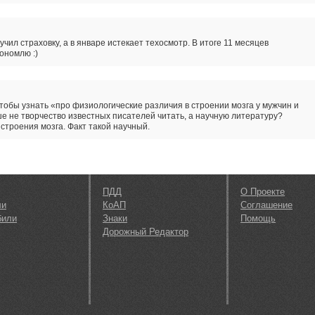
учил страховку, а в январе истекает техосмотр. В итоге 11 месяцев
ономлю :)
тобы узнать «про физиологические различия в строении мозга у мужчин и
 не творчество известных писателей читать, а научную литературу?
 строения мозга. Факт такой научный.
ПДД
О Проекте
ли
КоАП
Соглашение
били
Знаки
Помощь
Дорожный Редактор