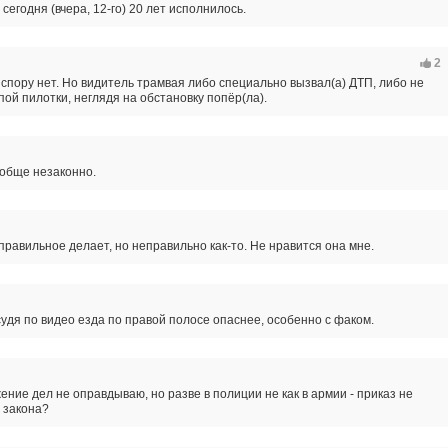
сегодня (вчера, 12-го) 20 лет исполнилось.
2
 спору нет. Но видитель трамвая либо специально вызвал(а) ДТП, либо не
пой пилотки, неглядя на обстановку попёр(ла).
ообще незаконно.
правильное делает, но неправильно как-то. Не нравится она мне.
судя по видео езда по правой полосе опаснее, особенно с факом.
ение дел не оправдываю, но разве в полиции не как в армии - приказ не
 закона?