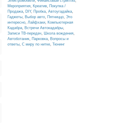
Электромобили
,
Финансовый стриптиз
,
Мероприятия
,
Креатив
,
Покупка /
Продажа
,
DIY
,
Пробка
,
Автоугадайка
,
Гаджеты
,
Выбор авто
,
Пятниццо
,
Это
интересно
,
Лайфхаки
,
Компьютерная
Кадабра
,
Встречи Автокадабры
,
Записи ТВ-передач
,
Школа вождения
,
Автоботаник
,
Парковка
,
Вопросы и
ответы
,
С миру по нитке
,
Тюнинг