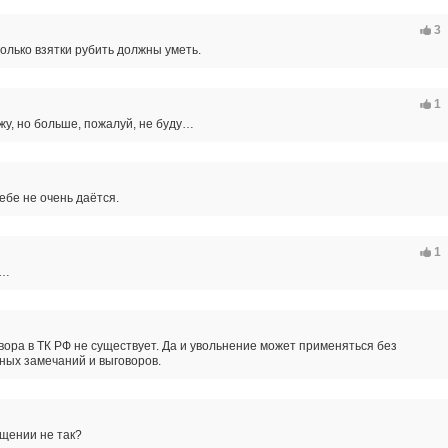
3
олько взятки рубить должны уметь.
1
жу, но больше, пожалуй, не буду…
тебе не очень даётся.
1
н…
вора в ТК РФ не существует. Да и увольнение может применяться без
ных замечаний и выговоров.
бщении не так?