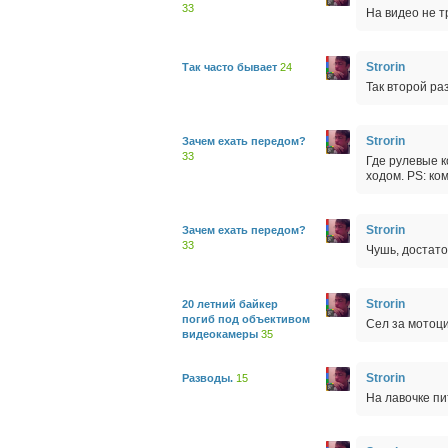
33
На видео не т
Strorin
Так часто бывает
24
Так второй ра
Strorin
Зачем ехать передом?
33
Где рулевые к
ходом. PS: ко
Strorin
Зачем ехать передом?
33
Чушь, достато
Strorin
20 летний байкер
погиб под объективом
Сел за мотоци
видеокамеры
35
Strorin
Разводы.
15
На лавочке пи