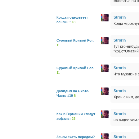
меняется на г
Strorin
Когда подешевеет
бензин?
18
Когда «грохну
Strorin
Суровый Кривой Рог.
11
Тут кто-нибуд
"хрЕстОматийн
Strorin
Суровый Кривой Рог.
11
Что мужик не 
Strorin
Давидыч на Охоте.
Часть #19
6
Хрен с ним, д
Strorin
Как в Германии кладут
асфальт
25
на видео чем
Strorin
Зачем ехать передом?