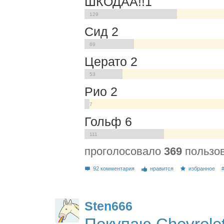
ШКОДАА!!1
129
Сид 2
69
Церато 2
53
Рио 2
7
Гольф 6
111
проголосовало
369
пользо
92 комментария
нравится
избранное
Sten666