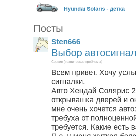
Hyundai Solaris - детка
Посты
Sten666
Выбор автосигна
Сервис (технические проблемы)
Всем привет. Хочу усл
сигналки.
Авто Хендай Солярис 20
открывашка дверей и о
мне очень хочется авто
требуха от полноценно
требуется. Какие есть 
П.с. у меня жуткая боя