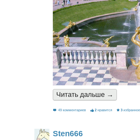
Читать дальшe →
49 комментариев
2
нравится
3
избранно
Sten666