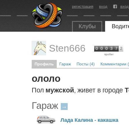
регистрация
вход
вход
Клубы
Водит
Sten666
0
0
0
3
7
2
пробег
Профиль
Гараж
Посты (4)
Комментарии (
ололо
Пол
мужской
, живет в городе
Т
Гараж
→
Лада Калина - какашка