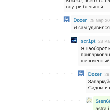
Кококо, всего-то н
внутри большой
Dozer
28 мар 20
Я сам удивился
scr1pt
28 ма
Я наоборот 
припаркован
широченный
Dozer
29
Запаркуй
Сидом и 
Sten6
astra 