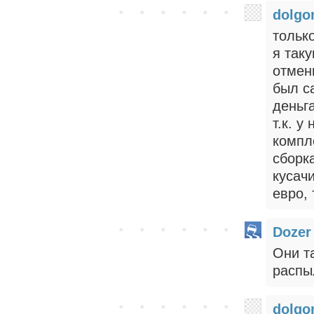
dolgo
только
я таку
отмен
был са
деньг
т.к. у
компл
сборк
кусач
евро, 
Dozer
Они т
распы
dolgo