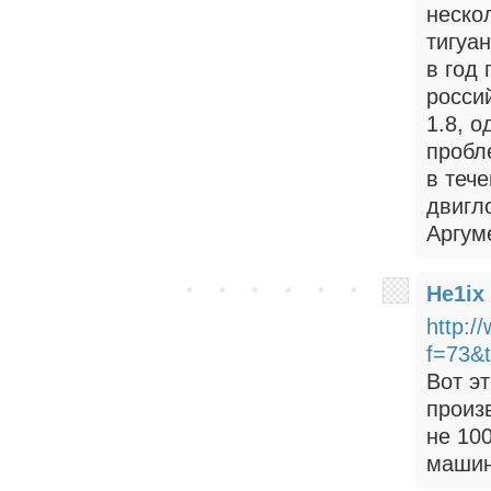
неско
тигуан
в год 
россий
1.8, о
пробл
в тече
двигл
Аргум
He1ix
http:/
f=73&
Вот э
произ
не 10
машин