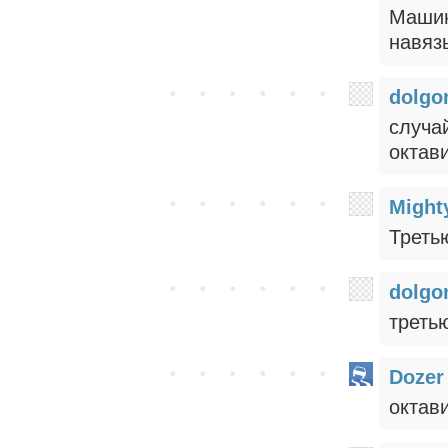
Машин
навяз
dolgo
случа
октави
Might
Треть
dolgo
третью
Dozer
октав