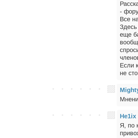
Расск
- фор
Все н
Здесь
еще б
вообщ
спрос
члено
Если к
не сто
Might
Мнени
He1ix
Я, по
привож