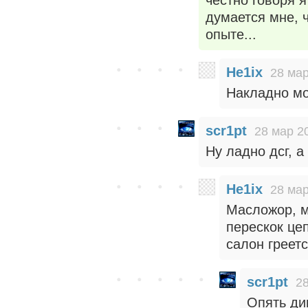
честно говоря 
думается мне, 
опыте...
He1ix
28 мар
Накладно мо
scr1pt
28 мар 2
Ну ладно дсг, а
He1ix
28 мар
Масложор, м
перескок це
салон греетс
scr1pt
28
Опять ди