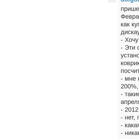
пришел
Февра
как ку
диска
- Хочу
- Эти 
устан
коври
посчит
- мне
200%,
- таки
апрел
- 2012
- нет,
- кака
- ника