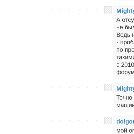
Might
А отсу
не бы
Ведь 
- про
по пр
таким
с 201
форум
Might
Точно 
машин
dolgo
мой оп