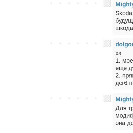
Might
Skoda 
будущ
шкода
dolgo
хз,
1. мое
еще д
2. пря
дсг6 п
Might
Для т
модиф
она до