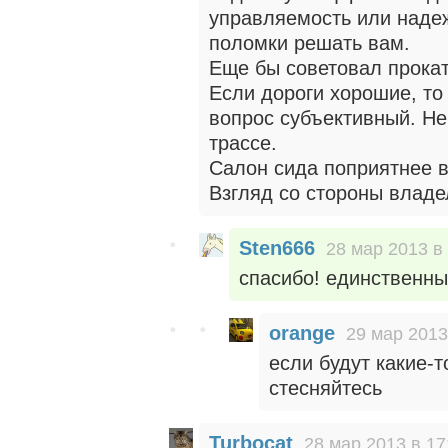
управляемость или надеж
поломки решать вам.
Еще бы советовал прокат
Если дороги хорошие, то 
вопрос субъективный. Не
трассе.
Салон сида поприятнее в
Взгляд со стороны владе
Sten666
28 мар 2013 в
спасибо! единственны
orange
29 мар 2013
если будут какие-
стесняйтесь
Turbocat
28 мар 2013 в 17