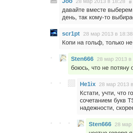
Joo
28 мар 2013 в 18:28
давайте вместе выберем 
день, так кому-то выбира
scr1pt
28 мар 2013 в 18:38
Копи на гольф, только не
Sten666
28 мар 2013 в
боюсь, что не потяну 
He1ix
28 мар 2013 в
Кстати, учти, что 
сочетанием букв TS
надежности, скоре
Sten666
28 мар 