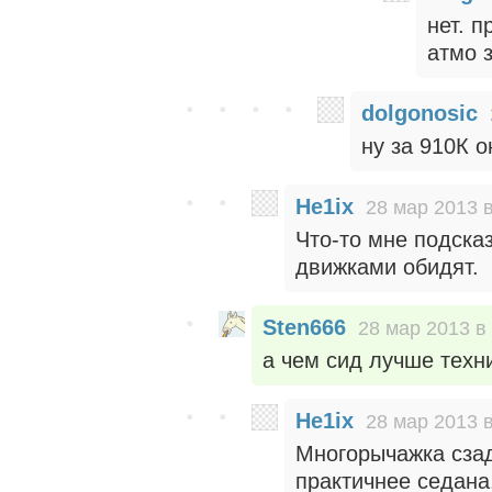
нет. п
атмо з
dolgonosic
ну за 910К о
He1ix
28 мар 2013 в
Что-то мне подсказ
движками обидят.
Sten666
28 мар 2013 в
а чем сид лучше техн
He1ix
28 мар 2013 в
Многорычажка сзад
практичнее седана