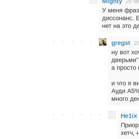
Mighty
28 м
У меня фраз
диссонанс. 
нет на это д
gregst
2
ну вот хо
дверьми".
а просто
и что я 
Ауди А5% 
много де
He1ix
Приор
хетч, 