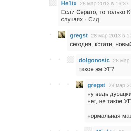
He1ix
28 мар 2013 в 16:37
Если Серато, то только 
случаях - Сид.
gregst
28 мар 2013 в 1
сегодня, кстати, нов
dolgonosic
28 мар 
такое же УГ?
gregst
28 мар 2
ну ведь дурацки
нет, не такое У
нормальная маш