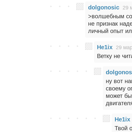
dolgonosic
29 
>волшебным соч
не признак над
личный опыт ил
He1ix
29 мар
Ветку не чи
dolgonos
ну вот на
своему оп
может бы
двигател
He1ix
Твой 