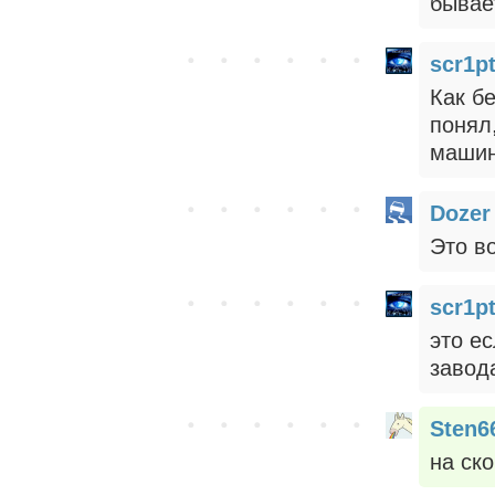
бывает
scr1p
Как б
понял
машин
Dozer
Это во
scr1p
это ес
завод
Sten6
на ско