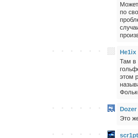
Может
по св
пробл
случа
произ
He1ix
Там в
гольф
этом 
назыв
Фольк
Dozer
Это же
scr1p