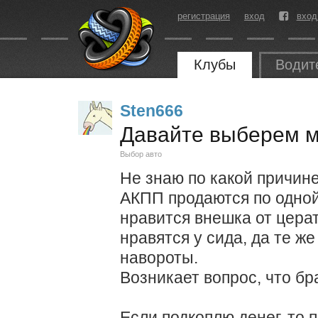
регистрация
вход
вход
Клубы
Водит
Sten666
Давайте выберем мн
Выбор авто
Не знаю по какой причине,
АКПП продаются по одной 
нравится внешка от цера
нравятся у сида, да те 
навороты.
Возникает вопрос, что бр
Если подкоплю денег, то 