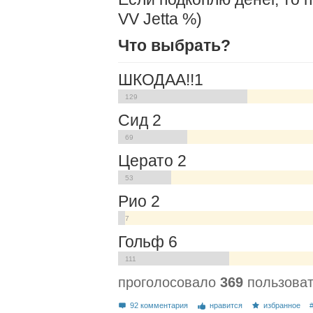
VV Jetta %)
Что выбрать?
ШКОДАА!!1
129
Сид 2
69
Церато 2
53
Рио 2
7
Гольф 6
111
проголосовало
369
пользова
92 комментария
нравится
избранное