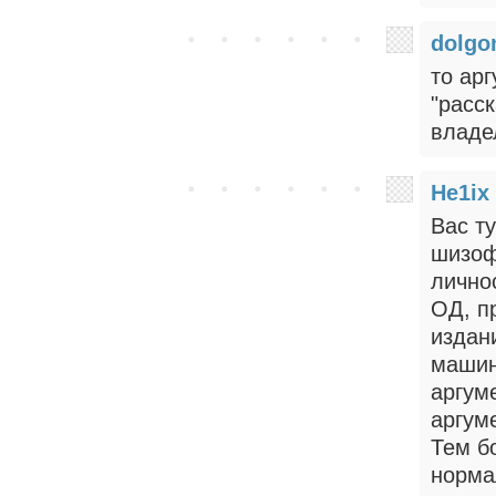
dolgo
то ар
"расск
владел
He1ix
Вас ту
шизоф
лично
ОД, п
издан
машин
аргуме
аргуме
Тем бо
норма