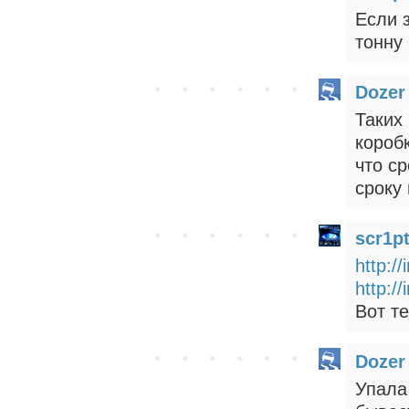
Если 
тонну
Dozer
Таких
коробк
что с
сроку
scr1p
http:/
http:/
Вот те
Dozer
Упала