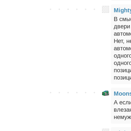
Might
В смы
двери
автом
Нет, н
автом
одног
одног
позиц
позиц
Moons
А есл
влеза
немуж