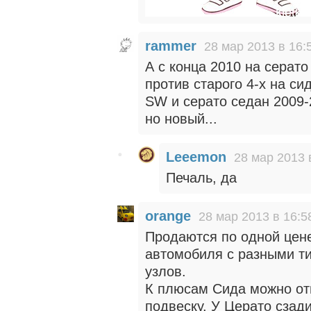
rammer
28 мар 2013 в 16:
А с конца 2010 на серато
против старого 4-х на с
SW и серато седан 2009-2
но новый...
Leeemon
28 мар 2013 
Печаль, да
orange
28 мар 2013 в 16:5
Продаются по одной цене
автомобиля с разными ти
узлов.
К плюсам Сида можно о
подвеску. У Церато сзад