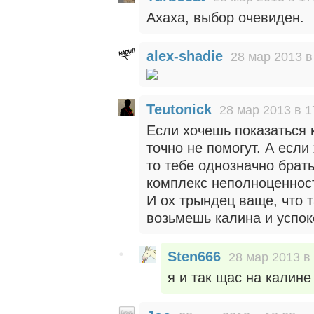
Ахаха, выбор очевиден.
alex-shadie
28 мар 2013 в
Teutonick
28 мар 2013 в 1
Если хочешь показаться к
точно не помогут. А если
то тебе однозначно брат
комплекс неполноценнос
И ох трындец ваще, что т
возьмешь калина и успо
Sten666
28 мар 2013 в
я и так щас на калине 