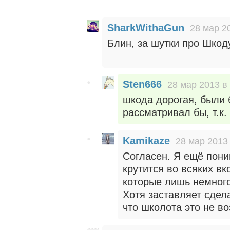
SharkWithaGun
28 мар 2
Блин, за шутки про Шкод
Sten666
28 мар 2013 в
шкода дорогая, были 
рассматривал бы, т.к
Kamikaze
28 мар 2013 
Согласен. Я ещё пони
крутится во всяких в
которые лишь немного 
Хотя заставляет сде
что школота это не во