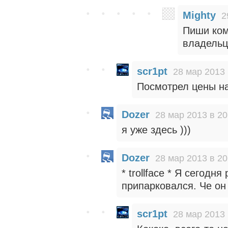
Mighty
2
Пиши ком
владельц
scr1pt
28 мар 2013 
Посмотрел цены на
Dozer
28 мар 2013 в 20
я уже здесь )))
Dozer
28 мар 2013 в 20
* trollface * Я сегод
припарковался. Че он
scr1pt
28 мар 2013 