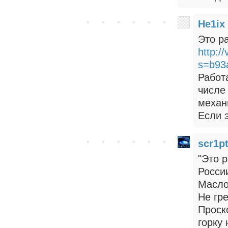
He1ix
Это ра
http:/
s=b93
Работ
числе
механ
Если э
scr1p
"Это 
России
Масло
Не гре
Проск
горку