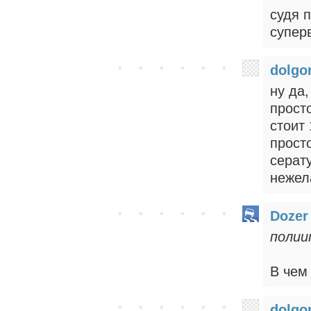
судя п
супер
dolgo
ну да,
просто
стоит 
прост
серату
нежел
Dozer
полии
В чем
dolgo