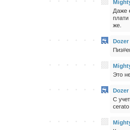
Might
Даже 
плати
же.
Dozer
Пиз#е
Might
Это н
Dozer
C уче
cerato
Might