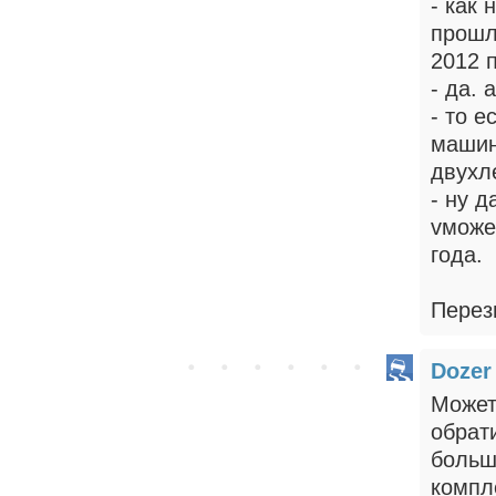
- как 
прошл
2012 
- да. 
- то е
машин
двухл
- ну 
vможе
года.
Перез
Dozer
Может
обрат
больш
компл