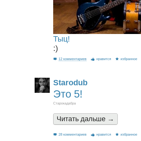
Тыц!
:)
12 комментариев
нравится
избранное
Starodub
Это 5!
Старокадабра
Читать дальшe →
28 комментариев
нравится
избранное