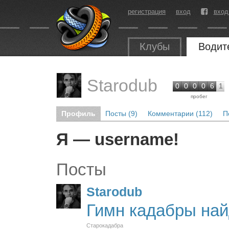
регистрация
вход
вход
Клубы
Водит
Starodub
0
0
0
0
6
1
пробег
Профиль
Посты (9)
Комментарии (112)
П
Я — username!
Посты
Starodub
Гимн кадабры най
Старокадабра