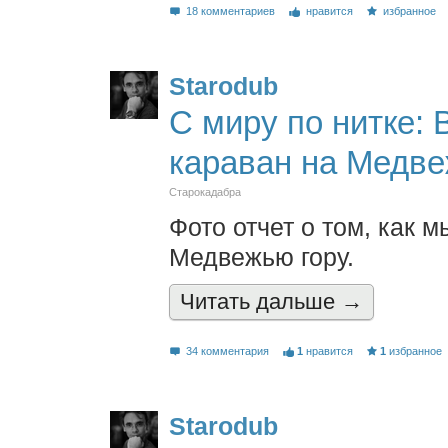
18 комментариев
нравится
избранное
Starodub
С миру по нитке: 
караван на Медве
Старокадабра
Фото отчет о том, как 
Медвежью гору.
Читать дальшe →
34 комментария
1
нравится
1
избранное
Starodub