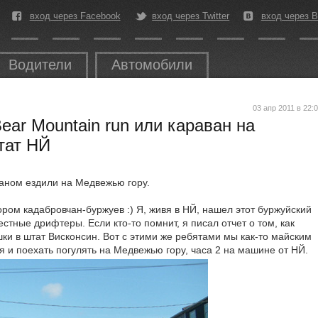
вход через Facebook
вход через Twitter
вход через В
Водители
Автомобили
03 апр 2011 в 22:
Bear Mountain run или караван на
тат НЙ
ваном ездили на Медвежью гору.
ром кадабровчан-буржуев :) Я, живя в НЙ, нашел этот буржуйский
стные дрифтеры. Если кто-то помнит, я писал отчет о том, как
ки в штат Висконсин. Вот с этими же ребятами мы как-то майским
 и поехать погулять на Медвежью гору, часа 2 на машине от НЙ.