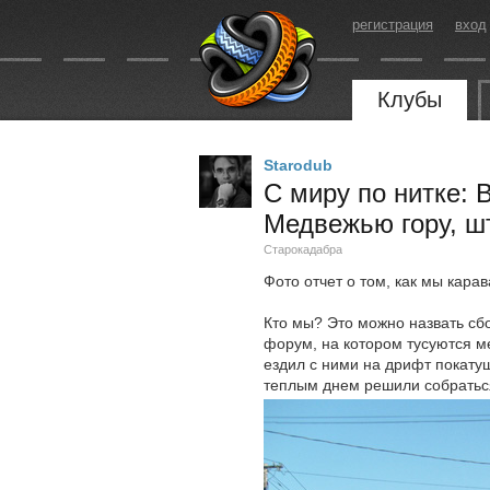
регистрация
вход
Клубы
Starodub
С миру по нитке: 
Медвежью гору, ш
Старокадабра
Фото отчет о том, как мы кара
Кто мы? Это можно назвать сбо
форум, на котором тусуются ме
ездил с ними на дрифт покатуш
теплым днем решили собраться