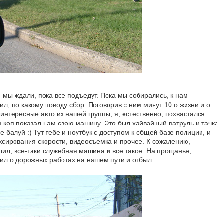
и мы ждали, пока все подъедут. Пока мы собирались, к нам
л, по какому поводу сбор. Поговорив с ним минут 10 о жизни и о
интересные авто из нашей группы, я, естественно, похвастался
м коп показал нам свою машину. Это был хайвэйный патруль и тачк
е балуй :) Тут тебе и ноутбук с доступом к общей базе полиции, и
сирования скорости, видеосъемка и прочее. К сожалению,
ил, все-таки служебная машина и все такое. На прощанье,
ил о дорожных работах на нашем пути и отбыл.