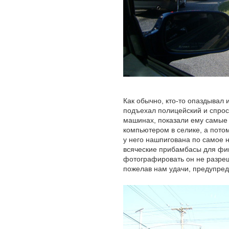
Как обычно, кто-то опаздывал 
подъехал полицейский и спроси
машинах, показали ему самые 
компьютером в селике, а пото
у него нашпигована по самое н
всяческие прибамбасы для фик
фотографировать он не разреш
пожелав нам удачи, предупред