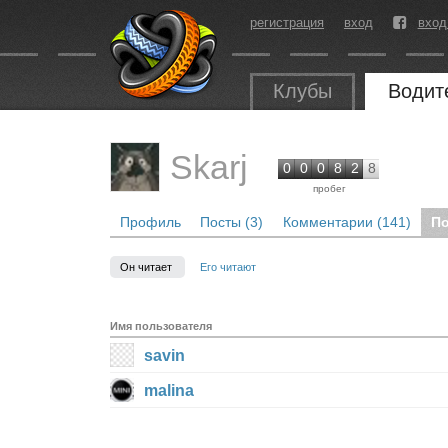
регистрация
вход
вход
Клубы
Водит
Skarj
0
0
0
8
2
8
пробег
Профиль
Посты (3)
Комментарии (141)
По
Он читает
Его читают
Имя пользователя
savin
malina