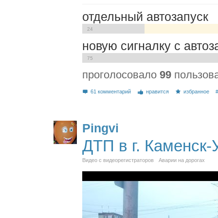
отдельный автозапуск
24
новую сигналку с автоз
75
проголосовало
99
пользов
61 комментарий
нравится
избранное
Pingvi
ДТП в г. Каменск
Видео с видеорегистраторов
Аварии на дорогах