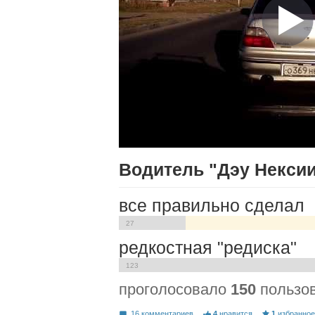
Водитель "Дэу Некси
все правильно сделал
27
редкостная "редиска"
123
проголосовало
150
пользо
16 комментариев
4
нравится
1
избранно