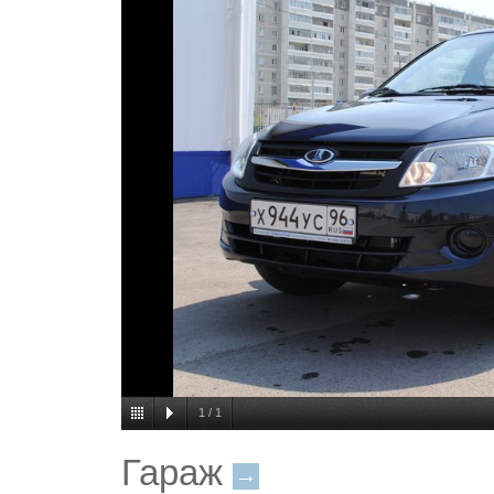
1
/
1
Гараж
→