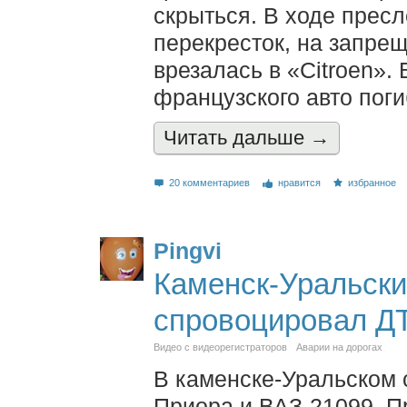
скрыться. В ходе прес
перекресток, на запре
врезалась в «Citroen».
французского авто пог
Читать дальшe →
20 комментариев
нравится
избранное
Pingvi
Каменск-Уральск
спровоцировал Д
Видео с видеорегистраторов
Аварии на дорогах
В каменске-Уральском 
Приора и ВАЗ-21099. Пр