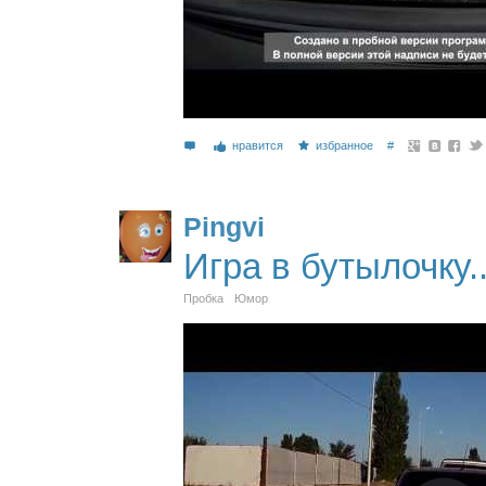
нравится
избранное
#
Pingvi
Игра в бутылочку..
Пробка
Юмор