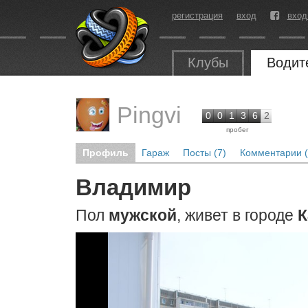
регистрация
вход
вход
Клубы
Водит
Pingvi
0
0
1
3
6
2
пробег
Профиль
Гараж
Посты (7)
Комментарии (
Владимир
Пол
мужской
, живет в городе
К