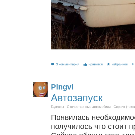
3 комментария
нравится
избранное
#
Pingvi
Автозапуск
Гаджеты
Отечественные автомобили
Сервис (техн
Появилась необходимост
получилось что стоит п