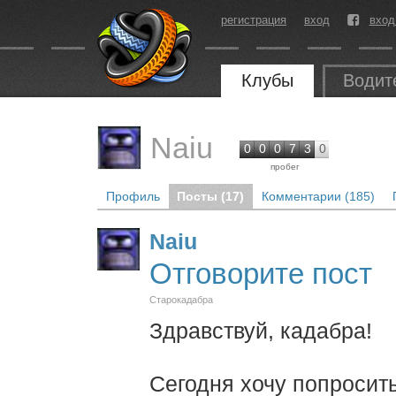
регистрация
вход
вход
Клубы
Водит
Naiu
0
0
0
7
3
0
пробег
Профиль
Посты (17)
Комментарии (185)
Naiu
Отговорите пост
Старокадабра
Здравствуй, кадабра!
Сегодня хочу попросить