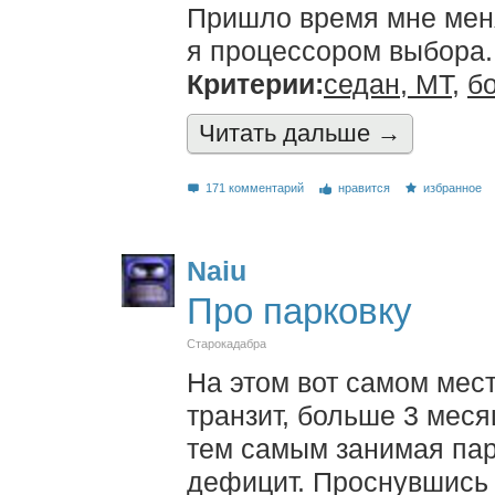
Пришло время мне мен
я процессором выбора.
Критерии:
седан
,
MT
,
бо
Читать дальшe →
171 комментарий
нравится
избранное
Naiu
Про парковку
Старокадабра
На этом вот самом мест
транзит, больше 3 меся
тем самым занимая парк
дефицит. Проснувшись у