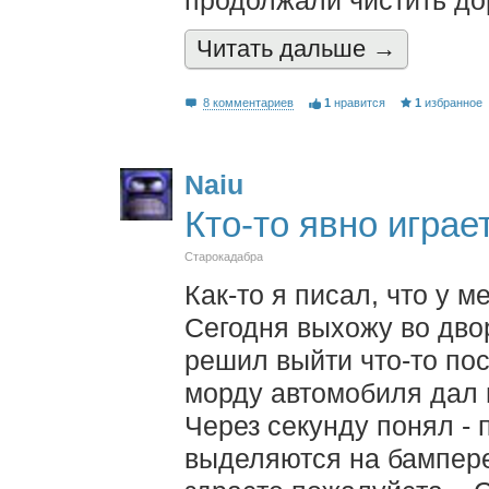
продолжали чистить до
Читать дальшe →
8 комментариев
1
нравится
1
избранное
Naiu
Кто-то явно играе
Старокадабра
Как-то я писал, что у 
Сегодня выхожу во двор
решил выйти что-то пос
морду автомобиля дал п
Через секунду понял -
выделяются на бампере