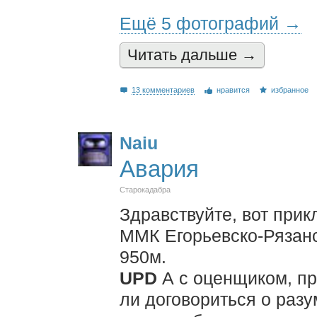
Ещё 5 фотографий →
Читать дальшe →
13 комментариев
нравится
избранное
Naiu
Авария
Старокадабра
Здравствуйте, вот прик
ММК Егорьевско-Рязанс
950м.
UPD
А с оценщиком, пр
ли договориться о раз