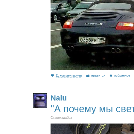
11 комментариев
нравится
избранное
Naiu
"А почему мы све
Старокадабра