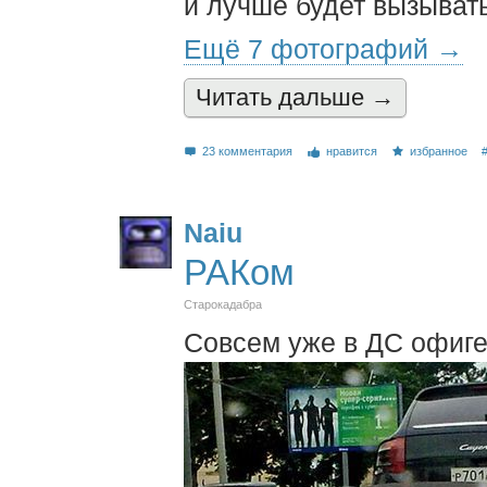
и лучше будет вызыват
Ещё 7 фотографий →
Читать дальшe →
23 комментария
нравится
избранное
Naiu
РАКом
Старокадабра
Совсем уже в ДС офиге