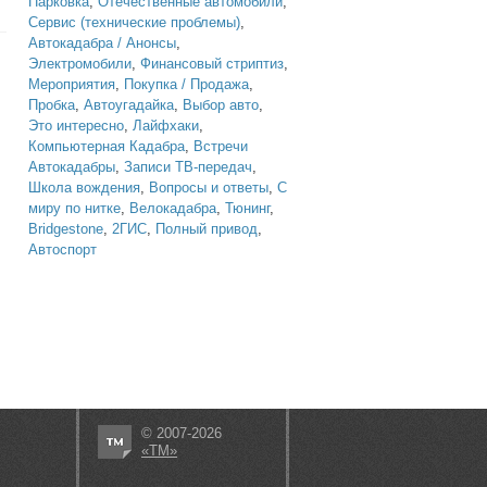
Парковка
,
Отечественные автомобили
,
Сервис (технические проблемы)
,
Автокадабра / Анонсы
,
Электромобили
,
Финансовый стриптиз
,
Мероприятия
,
Покупка / Продажа
,
Пробка
,
Автоугадайка
,
Выбор авто
,
Это интересно
,
Лайфхаки
,
Компьютерная Кадабра
,
Встречи
Автокадабры
,
Записи ТВ-передач
,
Школа вождения
,
Вопросы и ответы
,
С
миру по нитке
,
Велокадабра
,
Тюнинг
,
Bridgestone
,
2ГИС
,
Полный привод
,
Автоспорт
© 2007-2026
«ТМ»