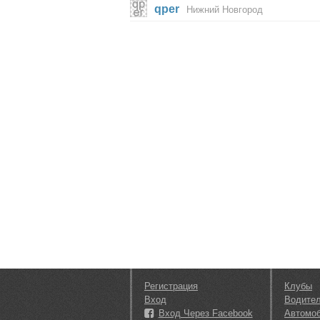
qper
Нижний Новгород
Регистрация
Клубы
Вход
Водите
Вход Через Facebook
Автомо