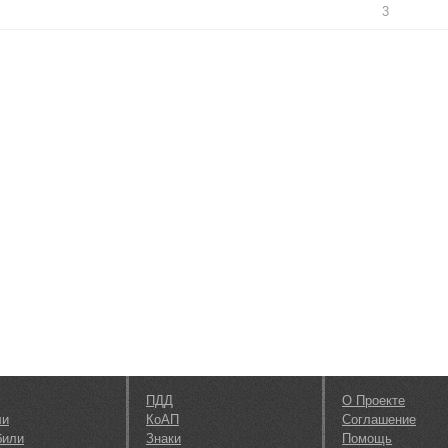
3
ПДД
О Проекте
ли
КоАП
Соглашение
били
Знаки
Помощь