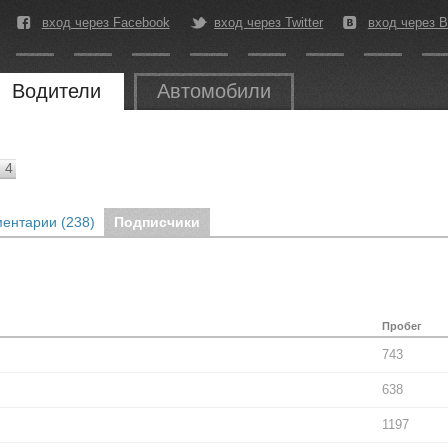
вход через Facebook
вход через Twitter
вход через В
Водители
Автомобили
4
ентарии (238)
Подписчики
Пробег
743
638
1197