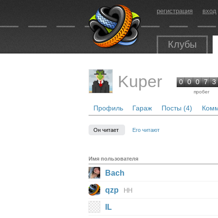
регистрация
вход
Клубы
Kuper
0
0
0
7
3
пробег
Профиль
Гараж
Посты (4)
Комм
Он читает
Его читают
Имя пользователя
Bach
qzp
НН
IL