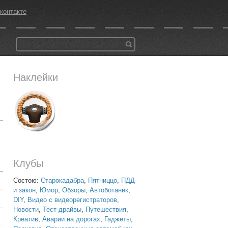
контакте
Наклейки
Клубы
Состою:
Старокадабра
,
Пятниццо
,
ПДД
и закон
,
Юмор
,
Обзоры
,
Автоботаник
,
DIY
,
Видео с видеорегистраторов
,
Новости
,
Тест-драйвы
,
Путешествия
,
Креатив
,
Аварии на дорогах
,
Гаджеты
,