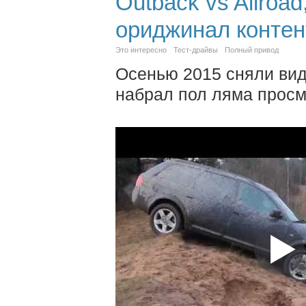
Outback vs Allroa
ориджинал контен
Это интересно
Тест-драйвы
Полный привод
Осенью 2015 сняли видо
набрал пол ляма просм