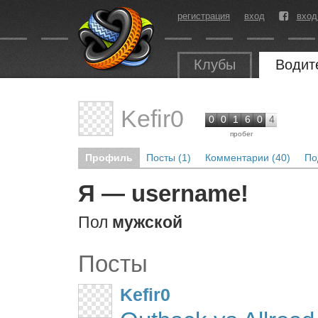
регистрация
вход
вход
Клубы
Водит
Kefir0
0
0
1
6
0
4
пробег
Профиль
Посты (1)
Комментарии (40)
По
Я — username!
Пол
мужской
Посты
Kefir0