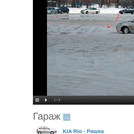
1
/
3
Гараж
→
KIA Rio - Ришка