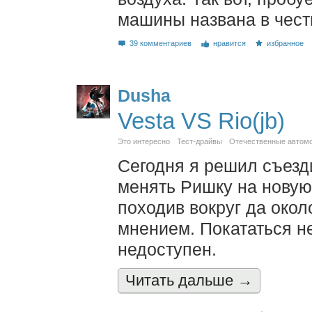
машины названа в честь
39 комментариев
нравится
избранное
Dusha
Vesta VS Rio(jb)
Это интересно
Тест-драйвы
Отечественные автом
Сегодня я решил съезди
менять Ришку на новую 
походив вокруг да окол
мнением. Покататься не
недоступен.
Читать дальшe →