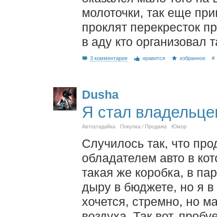
молоточки, так еще при
проклят перекресток пр
в аду кто организовал 
3 комментария
нравится
избранное
#
Dusha
Я стал владельце
Автоугадайка
Покупка / Продажа
Юмор
Случилось так, что про
обладателем авто в ко
такая же коробка, в па
дыру в бюджете, но я в 
хочется, стремно, но м
воздуха. Так вот, проб