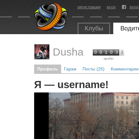
регистрация
вход
вход
Клубы
Водит
Dusha
0
0
1
0
3
3
пробег
Профиль
Гараж
Посты (25)
Комментарии 
Я — username!