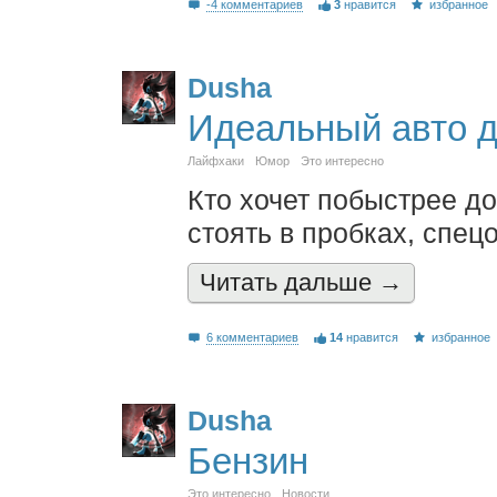
-4 комментариев
3
нравится
избранное
Dusha
Идеальный авто д
Лайфхаки
Юмор
Это интересно
Кто хочет побыстрее до
стоять в пробках, спец
Читать дальшe →
6 комментариев
14
нравится
избранное
Dusha
Бензин
Это интересно
Новости