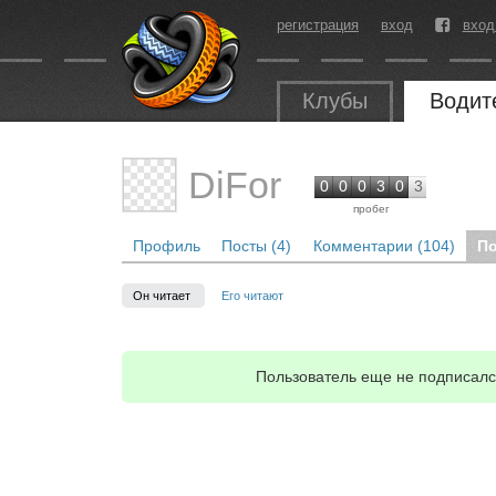
регистрация
вход
вход
Клубы
Водит
DiFor
0
0
0
3
0
3
пробег
Профиль
Посты (4)
Комментарии (104)
По
Он читает
Его читают
Пользователь еще не подписался