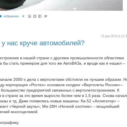
избранное
#
19 дек 2012 в 21:
 у нас круче автомобилей?
естроение в нашей стране с другими промышленности областями.
ла бы стать примером для того же АвтоВАЗа, и вроде как я нашел –
 начале 2000-х дела с вертолетами обстояли не лучшим образом. Н
году корпорация «Ростех» основала холдинг «Вертолеты России»–
а большинство предприятий связанных с вертолетостроением. К
в в стране за это время выросло более чем в 1,5 раза. Снова начал
азы и тд. Даже появились новые машины: Ка-52 «Аллигатор» –
иант «Черной акулы»; Ми-28Н «Ночной охотник» – мощнейший
легкий многоцелевой.
фографику.