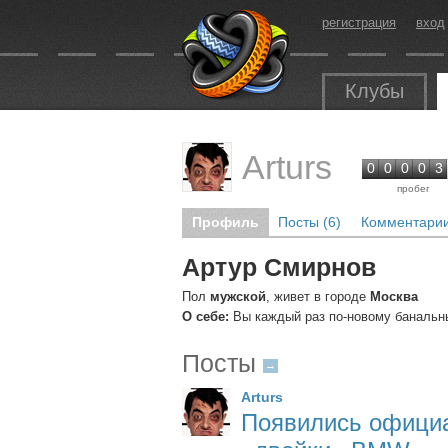
регистрация
вход
Клубы
Arturs
0
0
0
0
3
пробег
Профиль
Посты (6)
Комментарии
Артур Смирнов
Пол
мужской
, живет в городе
Москва
О себе:
Вы каждый раз по-новому банальн
Посты
→
Arturs
Появились офици