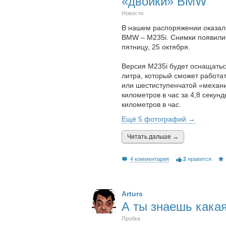
«двойки» BMW
Новости
В нашем распоряжении оказа
BMW – M235i. Снимки появилис
пятницу, 25 октября.
Версия M235i будет оснащать
литра, который сможет работа
или шестиступенчатой «механик
километров в час за 4,8 секун
километров в час.
Ещё 5 фотографий →
Читать дальшe →
4 комментария
2
нравится
Arturs
А ты знаешь кака
Пробка