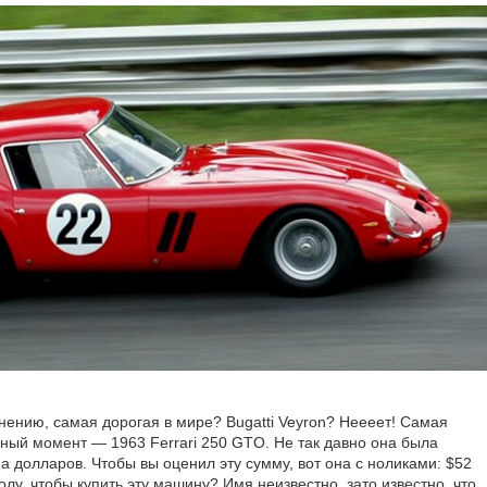
нению, самая дорогая в мире? Bugatti Veyron? Неееет! Самая
ный момент — 1963 Ferrari 250 GTO. Не так давно она была
 долларов. Чтобы вы оценил эту сумму, вот она с ноликами: $52
олу, чтобы купить эту машину? Имя неизвестно, зато известно, что