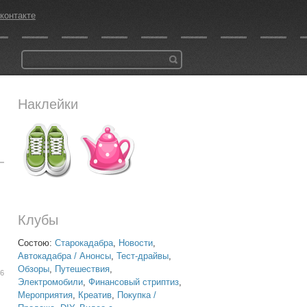
контакте
Наклейки
Клубы
Состою:
Старокадабра
,
Новости
,
Автокадабра / Анонсы
,
Тест-драйвы
,
Обзоры
,
Путешествия
,
06
Электромобили
,
Финансовый стриптиз
,
Мероприятия
,
Креатив
,
Покупка /