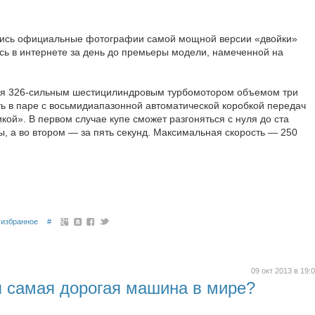
лись официальные фотографии самой мощной версии «двойки»
ь в интернете за день до премьеры модели, намеченной на
ся 326-сильным шестицилиндровым турбомотором объемом три
ть в паре с восьмидиапазонной автоматической коробкой передач
ой». В первом случае купе сможет разгоняться с нуля до ста
ды, а во втором — за пять секунд. Максимальная скорость — 250
избранное
#
09 окт 2013 в 19:
я самая дорогая машина в мире?