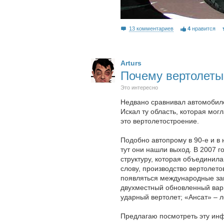
13 комментариев
4
нравится
Arturs
Почему вертолеты
Это интересно
Недвано сравнивал автомобил
Искал ту область, которая мог
это вертолетостроение.
Подобно автопрому в 90-е и в
тут они нашли выход. В 2007 
структуру, которая объединил
слову, производство вертолето
появляться международные зак
двухместный обновленный вар
ударный вертолет; «Ансат» – 
Предлагаю посмотреть эту ин