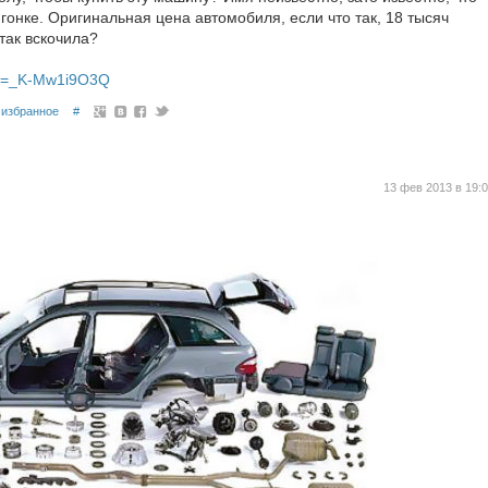
гонке. Оригинальная цена автомобиля, если что так, 18 тысяч
так вскочила?
?v=_K-Mw1i9O3Q
избранное
#
13 фев 2013 в 19: