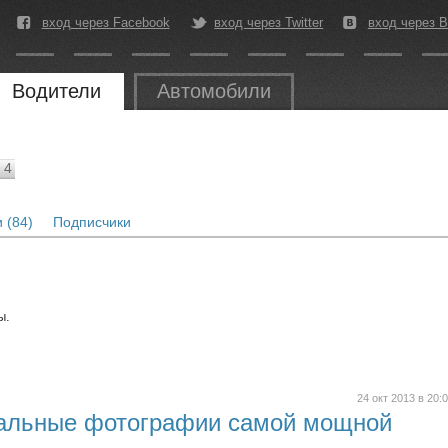
вход через Facebook
вход через Twitter
вход через В
Водители
Автомобили
4
 (84)
Подписчики
ы.
24 окт 2013 в 20:
альные фотографии самой мощной