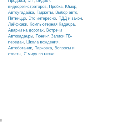
Продажа
,
DIY
,
Видео с
видеорегистраторов
,
Пробка
,
Юмор
,
Автоугадайка
,
Гаджеты
,
Выбор авто
,
Пятниццо
,
Это интересно
,
ПДД и закон
,
Лайфхаки
,
Компьютерная Кадабра
,
Аварии на дорогах
,
Встречи
Автокадабры
,
Тюнинг
,
Записи ТВ-
передач
,
Школа вождения
,
Автоботаник
,
Парковка
,
Вопросы и
ответы
,
С миру по нитке
08