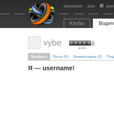
регистрация
вход
вход
Клубы
Водит
vybe
0
0
0
6
3
6
пробег
Профиль
Посты (0)
Комментарии (2)
Под
Я — username!