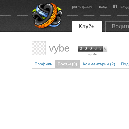
регистрация
вход
вход
Клубы
Водит
vybe
0
0
0
6
3
6
пробег
Профиль
Посты (0)
Комментарии (2)
Под