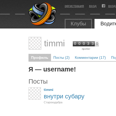
регистрация
вход
вход
Клубы
Водит
timmi
0
0
0
3
3
0
пробег
Профиль
Посты (2)
Комментарии (17)
По
Я — username!
Посты
timmi
внутри субару
Старокадабра