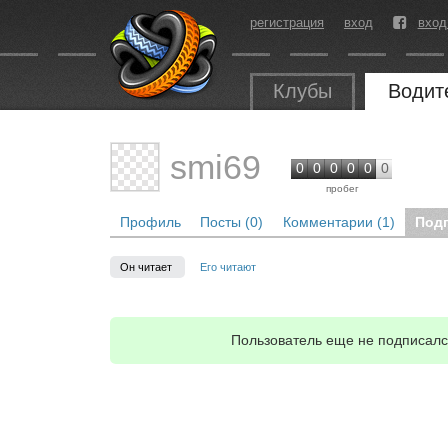
регистрация
вход
вход
Клубы
Водит
smi69
0
0
0
0
0
0
пробег
Профиль
Посты (0)
Комментарии (1)
Под
Он читает
Его читают
Пользователь еще не подписался