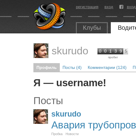
регистрация
вход
вход
Клубы
Водит
skurudo
0
0
1
3
9
5
пробег
Профиль
Посты (4)
Комментарии (124)
П
Я — username!
Посты
skurudo
Авария трубопро
Пробка
Новости