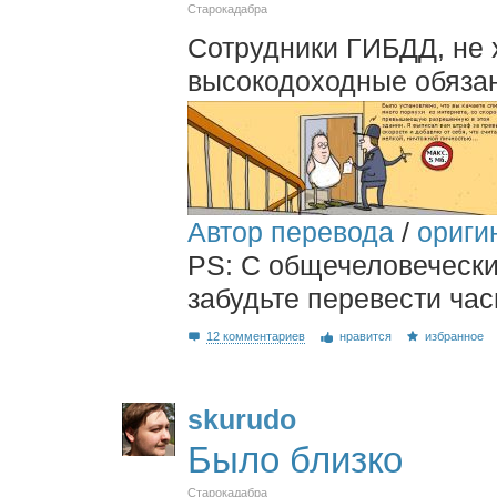
Старокадабра
Сотрудники ГИБДД, не 
высокодоходные обязан
Автор перевода
/
ориги
PS: С общечеловеческ
забудьте перевести час
12 комментариев
нравится
избранное
skurudo
Было близко
Старокадабра