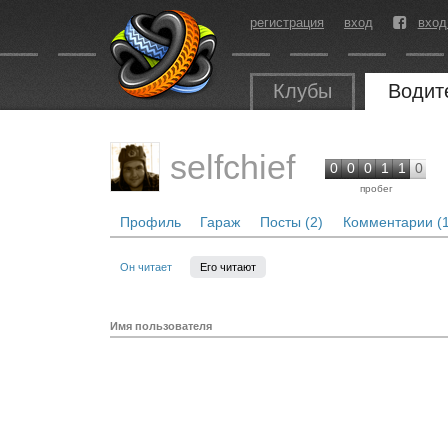
регистрация
вход
вход
Клубы
Водит
selfchief
0
0
0
1
1
0
пробег
Профиль
Гараж
Посты (2)
Комментарии (1
Он читает
Его читают
Имя пользователя