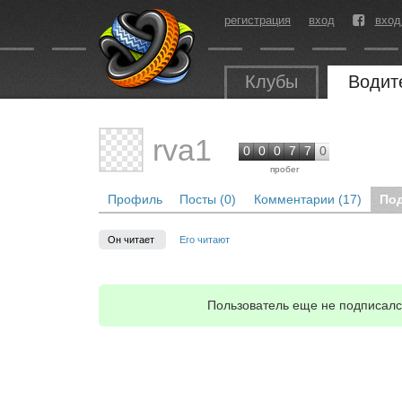
регистрация
вход
вход
Клубы
Водит
rva1
0
0
0
7
7
0
пробег
Профиль
Посты (0)
Комментарии (17)
По
Он читает
Его читают
Пользователь еще не подписался