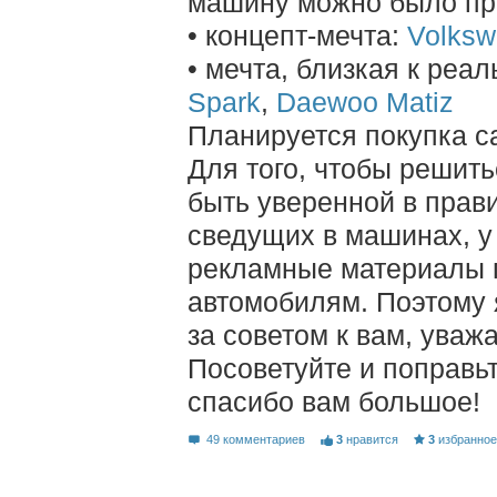
машину можно было пр
• концепт-мечта:
Volksw
• мечта, близкая к реа
Spark
,
Daewoo Matiz
Планируется покупка с
Для того, чтобы решить
быть уверенной в прав
сведущих в машинах, у 
рекламные материалы 
автомобилям. Поэтому 
за советом к вам, ува
Посоветуйте и поправьт
спасибо вам большое!
49 комментариев
3
нравится
3
избранно