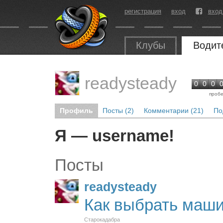
регистрация
вход
вход
Клубы
Водит
readysteady
0
0
0
пробе
Профиль
Посты (2)
Комментарии (21)
По
Я — username!
Посты
readysteady
Как выбрать маши
Старокадабра