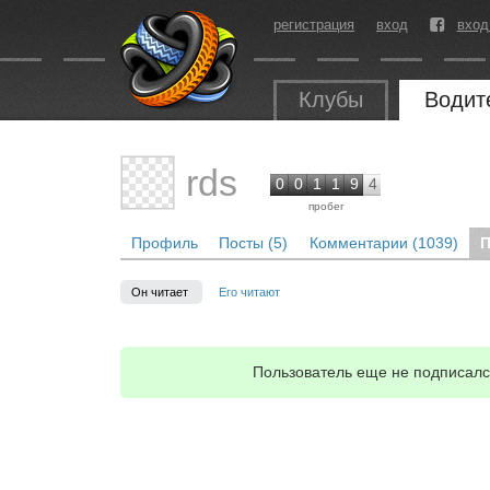
регистрация
вход
вход
Клубы
Водит
rds
0
0
1
1
9
4
пробег
Профиль
Посты (5)
Комментарии (1039)
П
Он читает
Его читают
Пользователь еще не подписался