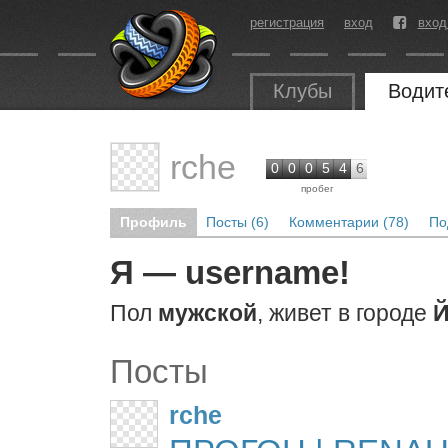
регистрация
вход
вход
Клубы
Водит
rche
0
0
0
5
4
6
пробег
Профиль
Посты (6)
Комментарии (78)
По
Я — username!
Пол
мужской
, живет в городе
Й
Посты
rche