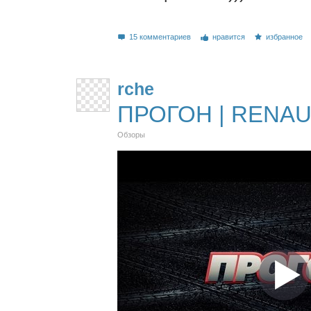
15 комментариев
нравится
избранное
rche
ПРОГОН | RENAU
Обзоры