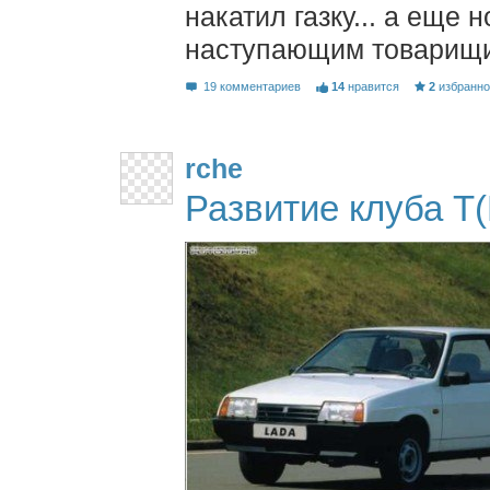
накатил газку... а еще 
наступающим товарищ
19 комментариев
14
нравится
2
избранн
rche
Развитие клуба Т