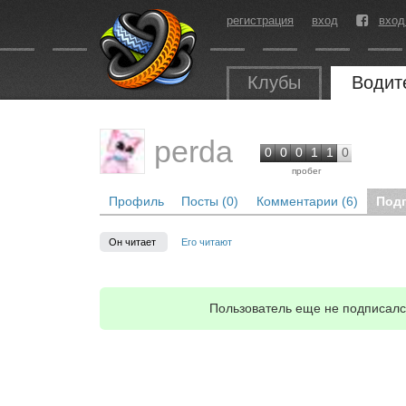
регистрация
вход
вход
Клубы
Водит
perda
0
0
0
1
1
0
пробег
Профиль
Посты (0)
Комментарии (6)
Под
Он читает
Его читают
Пользователь еще не подписался