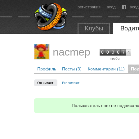
регистрация
вход
вход
Клубы
Водит
nacmep
0
0
0
6
7
4
пробег
Профиль
Посты (3)
Комментарии (11)
Под
Он читает
Его читают
Пользователь еще не подписался