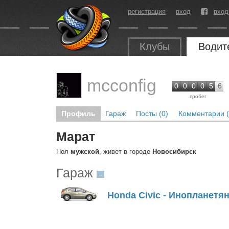
регистрация
вход
вход
Клубы
Водит
mcconfig
0
0
0
0
5
6
пробег
Профиль
Гараж
Посты (0)
Комментарии (
Марат
Пол
мужской
, живет в городе
Новосибирск
Гараж
→
Honda Civic - Инопланетя