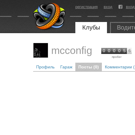
регистрация
вход
вход
Клубы
Водит
mcconfig
0
0
0
0
5
6
пробег
Профиль
Гараж
Посты (0)
Комментарии (