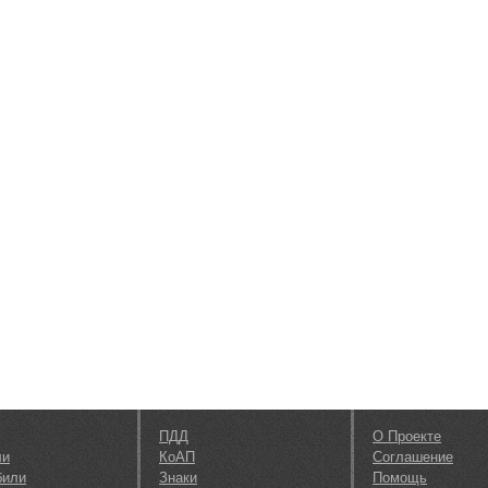
ПДД
О Проекте
ли
КоАП
Соглашение
били
Знаки
Помощь