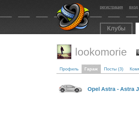
регистрация
вход
Клубы
lookomorie
Профиль
Гараж
Посты (3)
Комм
Opel Astra - Astra 