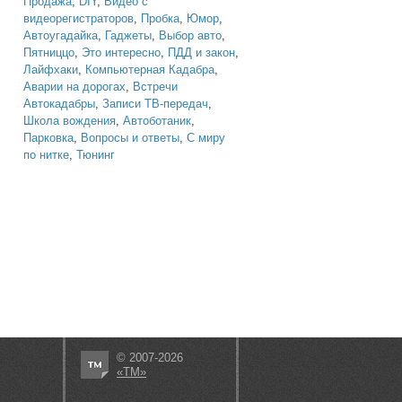
Продажа
,
DIY
,
Видео с
видеорегистраторов
,
Пробка
,
Юмор
,
Автоугадайка
,
Гаджеты
,
Выбор авто
,
Пятниццо
,
Это интересно
,
ПДД и закон
,
Лайфхаки
,
Компьютерная Кадабра
,
Аварии на дорогах
,
Встречи
Автокадабры
,
Записи ТВ-передач
,
Школа вождения
,
Автоботаник
,
Парковка
,
Вопросы и ответы
,
С миру
по нитке
,
Тюнинг
© 2007-2026
«ТМ»