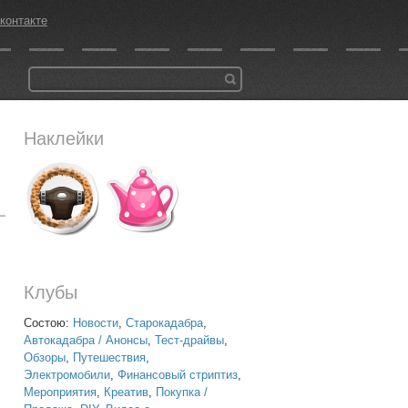
контакте
Наклейки
Клубы
Состою:
Новости
,
Старокадабра
,
Автокадабра / Анонсы
,
Тест-драйвы
,
Обзоры
,
Путешествия
,
Электромобили
,
Финансовый стриптиз
,
Мероприятия
,
Креатив
,
Покупка /