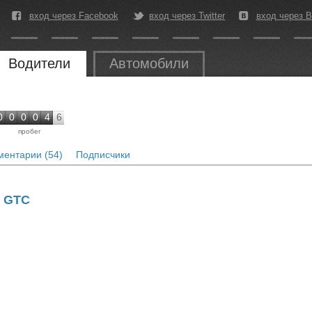
вход через Facebook
вход через Twitter
вход через В
Водители
Автомобили
0
0
0
0
4
6
пробег
ентарии (54)
Подписчики
J GTC