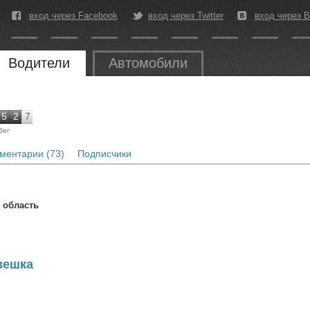
вход через Facebook
вход через Twitter
вход через В
Водители
Автомобили
5
2
7
бег
ментарии (73)
Подписчики
 область
Авешка