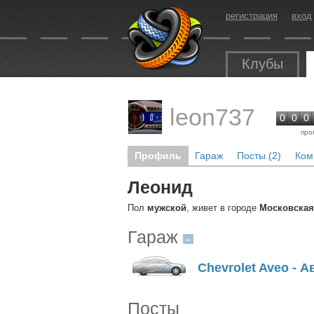
регистрация
вход
Клубы
leon737
0
0
0
про
Профиль
Гараж
Посты (2)
Ком
Леонид
Пол
мужской
, живет в городе
Московская
Гараж
→
Chevrolet Aveo - 
Посты