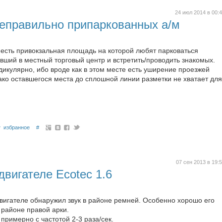
24 июл 2014 в 00:
неправильно припаркованных а/м
есть привокзальная площадь на которой любят парковаться
вший в местный торговый центр и встретить/проводить знакомых.
икулярно, ибо вроде как в этом месте есть уширение проезжей
ако оставшегося места до сплошной линии разметки не хватает для
избранное
#
07 сен 2013 в 19:
двигателе Ecotec 1.6
двигателе обнаружил звук в районе ремней. Особенно хорошо его
 районе правой арки.
примерно с частотой 2-3 раза/сек.