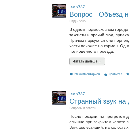
leon737
Вопрос - Объезд 
ПДД и закон
В одном подмосковном городе 
таксисты и прочий люд, приеха
Причем паркуются они перпенд
части похожее на карман. Одн
полноценного проезда.
Читать дальшe →
28 комментариев
нравится
leon737
Странный звук на 
Вопросы и ответы
После поездки, на прогретом 
слышно при закрытом капоте в
Звук шелестящий, на холостых 