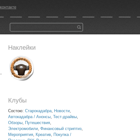
контакте
Наклейки
Клубы
Состою:
Старокадабра
,
Новости
,
Автокадабра / Анонсы
,
Тест-драйвы
,
Обзоры
,
Путешествия
,
Электромобили
,
Финансовый стриптиз
,
Мероприятия
,
Креатив
,
Покупка /