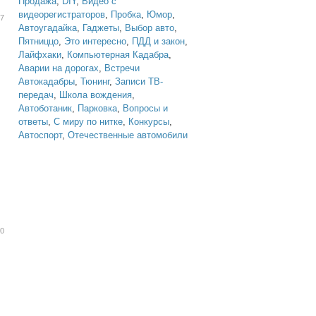
Продажа
,
DIY
,
Видео с
видеорегистраторов
,
Пробка
,
Юмор
,
47
Автоугадайка
,
Гаджеты
,
Выбор авто
,
Пятниццо
,
Это интересно
,
ПДД и закон
,
Лайфхаки
,
Компьютерная Кадабра
,
Аварии на дорогах
,
Встречи
Автокадабры
,
Тюнинг
,
Записи ТВ-
передач
,
Школа вождения
,
Автоботаник
,
Парковка
,
Вопросы и
ответы
,
С миру по нитке
,
Конкурсы
,
Автоспорт
,
Отечественные автомобили
50