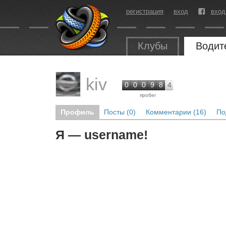
регистрация
вход
вход
Клубы
Водит
kiv
0
0
0
9
8
4
пробег
Профиль
Посты (0)
Комментарии (16)
По
Я — username!