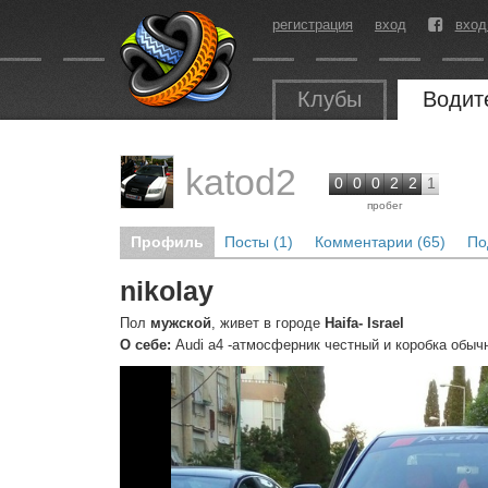
регистрация
вход
вход
Клубы
Водит
katod2
0
0
0
2
2
1
пробег
Профиль
Посты (1)
Комментарии (65)
По
nikolay
Пол
мужской
, живет в городе
Haifa- Israel
О себе:
Audi a4 -атмосферник честный и коробка обы