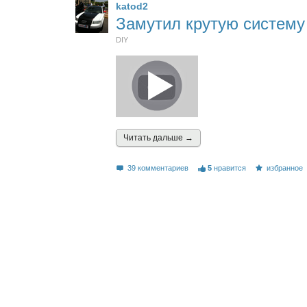
katod2
Замутил крутую систему 
DIY
Читать дальшe →
39 комментариев
5
нравится
избранное