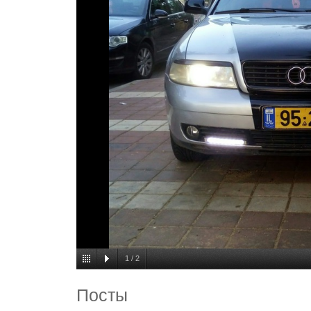
1
/
2
Посты