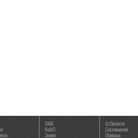
ПДД
О Проекте
ли
КоАП
Соглашение
били
Знаки
Помощь