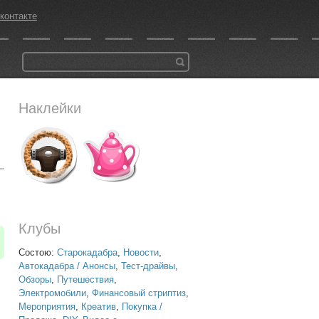
контакте
Наклейки
Клубы
Состою:
Старокадабра
,
Новости
,
Автокадабра / Анонсы
,
Тест-драйвы
,
Обзоры
,
Путешествия
,
Электромобили
,
Финансовый стриптиз
,
Мероприятия
,
Креатив
,
Покупка /