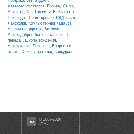
Продажа
,
DIY
,
Видео с
видеорегистраторов
,
Пробка
,
Юмор
,
Автоугадайка
,
Гаджеты
,
Выбор авто
,
Пятниццо
,
Это интересно
,
ПДД и закон
,
Лайфхаки
,
Компьютерная Кадабра
,
Аварии на дорогах
,
Встречи
Автокадабры
,
Тюнинг
,
Записи ТВ-
передач
,
Школа вождения
,
Автоботаник
,
Парковка
,
Вопросы и
ответы
,
С миру по нитке
,
Конкурсы
© 2007-2026
«ТМ»