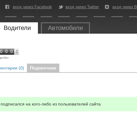
вход через Facebook
вход через Twitter
вход через В
Водители
Автомобили
0
0
0
2
пробег
ентарии (0)
Подписчики
подписался на кого-либо из пользователей сайта.