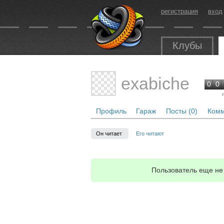
регистрация
вход
Клубы
exabiche
0
0
Профиль
Гараж
Посты (0)
Комм
Он читает
Его читают
Пользователь еще не 