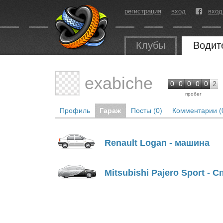
регистрация
вход
вход
Клубы
Водит
exabiche
0
0
0
0
0
2
пробег
Профиль
Гараж
Посты (0)
Комментарии (
Renault Logan - машина
Mitsubishi Pajero Sport - С