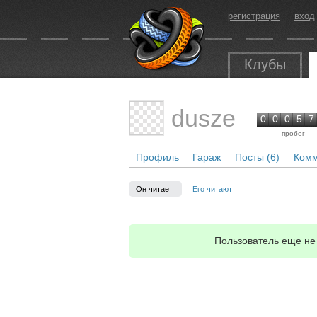
регистрация
вход
Клубы
dusze
0
0
0
5
7
пробег
Профиль
Гараж
Посты (6)
Комм
Он читает
Его читают
Пользователь еще не 