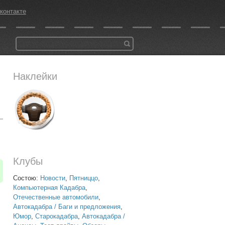
контакте
Наклейки
Клубы
Состою:
Новости
,
Пятниццо
,
Компьютерная Кадабра
,
Отечественные автомобили
,
Автокадабра / Баги и предложения
,
Юмор
,
Старокадабра
,
Автокадабра /