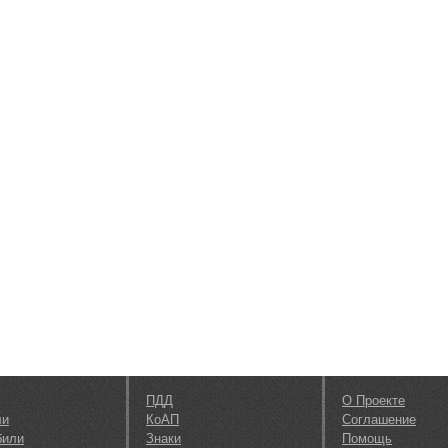
ПДД
О Проекте
ли
КоАП
Соглашение
били
Знаки
Помощь