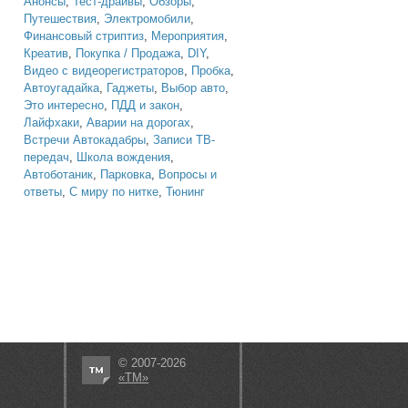
Анонсы
,
Тест-драйвы
,
Обзоры
,
Путешествия
,
Электромобили
,
Финансовый стриптиз
,
Мероприятия
,
Креатив
,
Покупка / Продажа
,
DIY
,
Видео с видеорегистраторов
,
Пробка
,
Автоугадайка
,
Гаджеты
,
Выбор авто
,
Это интересно
,
ПДД и закон
,
Лайфхаки
,
Аварии на дорогах
,
Встречи Автокадабры
,
Записи ТВ-
передач
,
Школа вождения
,
Автоботаник
,
Парковка
,
Вопросы и
ответы
,
С миру по нитке
,
Тюнинг
© 2007-2026
«ТМ»