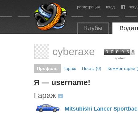
регистрация
вход
вход
Клубы
Водит
cyberaxe
0
0
0
9
6
5
пробег
Профиль
Гараж
Посты (0)
Комментарии (
Я — username!
Гараж
→
Mitsubishi Lancer Sportbac