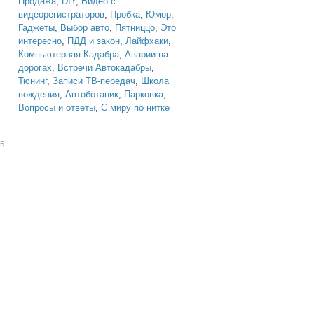
Продажа
,
DIY
,
Видео с
видеорегистраторов
,
Пробка
,
Юмор
,
Гаджеты
,
Выбор авто
,
Пятниццо
,
Это
интересно
,
ПДД и закон
,
Лайфхаки
,
Компьютерная Кадабра
,
Аварии на
дорогах
,
Встречи Автокадабры
,
Тюнинг
,
Записи ТВ-передач
,
Школа
вождения
,
Автоботаник
,
Парковка
,
Вопросы и ответы
,
С миру по нитке
55