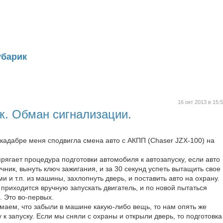
убарик
16 окт 2013 в 15:
к. Обман сигнализации.
 кадабре меня сподвигла смена авто с АКПП (Chaser JZX-100) на
рягает процедура подготовки автомобиля к автозапуску, если авто
чник, вынуть ключ зажигания, и за 30 секунд успеть вытащить свое
ми и т.п. из машины, захлопнуть дверь, и поставить авто на охрану.
о приходится вручную запускать двигатель, и по новой пытаться
. Это во-первых.
имаем, что забыли в машине какую-либо вещь, то нам опять же
 к запуску. Если мы сняли с охраны и открыли дверь, то подготовка