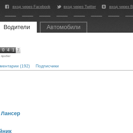
вход через Facebook
вход через Twitter
вход через В
Водители
Автомобили
0
4
1
7
пробег
ментарии (192)
Подписчики
- Лансер
айник