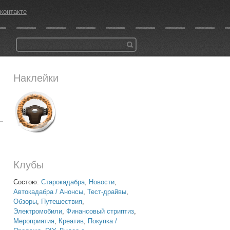
контакте
Наклейки
Клубы
Состою:
Старокадабра
,
Новости
,
Автокадабра / Анонсы
,
Тест-драйвы
,
Обзоры
,
Путешествия
,
Электромобили
,
Финансовый стриптиз
,
Мероприятия
,
Креатив
,
Покупка /