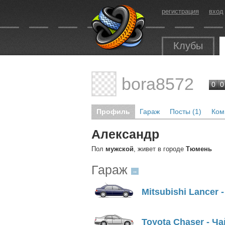
регистрация
вход
Клубы
bora8572
0
0
Профиль
Гараж
Посты (1)
Ком
Александр
Пол
мужской
, живет в городе
Тюмень
Гараж
→
Mitsubishi Lancer 
Toyota Chaser - Ч