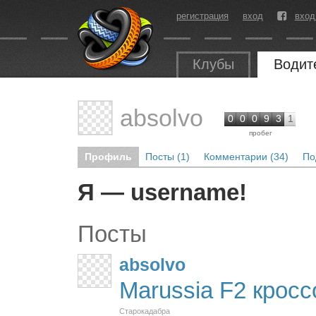
регистрация
вход
вход
Клубы
Водит
absolvo
0
0
0
9
3
1
пробег
Профиль
Посты (1)
Комментарии (34)
По
Я — username!
Посты
absolvo
Marussia F2 крос
Старокадабра