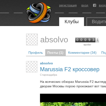
регистрация
вход
вход
Клубы
Водит
absolvo
0
0
0
9
3
1
пробег
Профиль
Посты (1)
Комментарии (34)
По
absolvo
Marussia F2 кроссовер
Старокадабра
На всяческих обзорах Marussia F2 выгляд
дворам Москвы порою проезжают вот таки