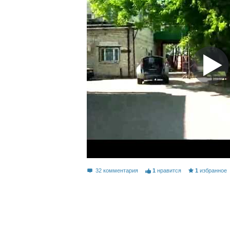
32 комментария
1
нравится
1
избранное